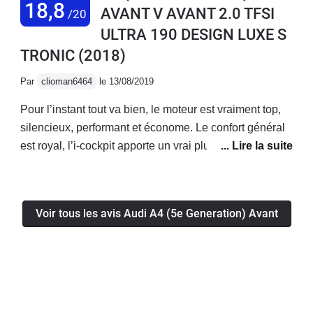
18,8
AVANT V AVANT 2.0 TFSI
/20
deutsche qualité
ULTRA 190 DESIGN LUXE S
TRONIC
(2018)
Par
clioman6464
le 13/08/2019
Pour l’instant tout va bien, le moteur est vraiment top,
silencieux, performant et économe. Le confort général
est royal, l’i-cockpit apporte un vrai plus! La voiture a
l’air fiable, je n’ai eu aucun soucis mécanique/
électronique jusqu’à présent.Enfin le coffre généreux
permet d’avoir une voiture bonne à tout faire!
Voir tous les avis Audi A4 (5e Generation) Avant