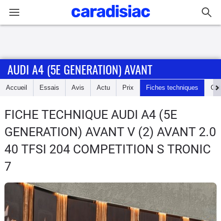
Connexion / Inscription
AUDI A4 (5E GENERATION) AVANT
Accueil
Accueil
Essais
Avis
Actu
Prix
Fiches techniques
Cot
Actu
FICHE TECHNIQUE AUDI A4 (5E
Essais
GENERATION) AVANT
V (2) AVANT 2.0
Guide
40 TFSI 204 COMPETITION S TRONIC
d'achat
7
Electriques
Utilitaires