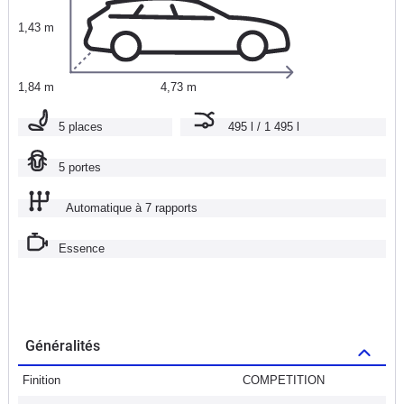
1,43 m
1,84 m
4,73 m
5 places
495 l / 1 495 l
5 portes
Automatique à 7 rapports
Essence
Généralités
Finition
COMPETITION