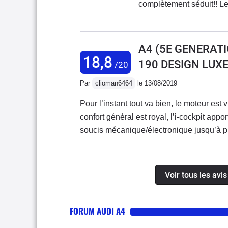
complètement séduit!! Le
gestion du véhicule via l
pour peut de fonctionnali
A4 (5E GENERATI
18,8
190 DESIGN LUXE
/20
Par
clioman6464
le 13/08/2019
Pour l’instant tout va bien, le moteur est
confort général est royal, l’i-cockpit appor
soucis mécanique/électronique jusqu’à pr
voiture bonne à tout faire!
Voir tous les avi
FORUM AUDI A4