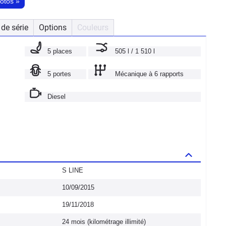
hotos
»
de série
Options
Couleurs
5 places
505 l / 1 510 l
5 portes
Mécanique à 6 rapports
Diesel
S LINE
10/09/2015
19/11/2018
24 mois (kilométrage illimité)