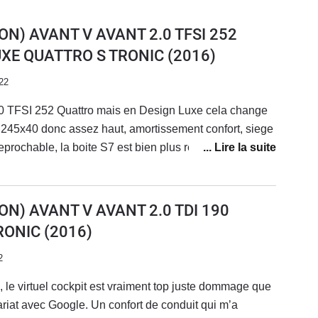
ON) AVANT V AVANT 2.0 TFSI 252
UXE QUATTRO S TRONIC
(2016)
22
 2.0 TFSI 252 Quattro mais en Design Luxe cela change
n 245x40 donc assez haut, amortissement confort, siege
reprochable, la boite S7 est bien plus reactive que sur la
e ) la puissance est bien presente mais delivrée en
e surprenant ( vitre AV feuilletée ). Pour autant le
s au 1000 m et 5.9 s au 0 a 100 meme la BMW 330 i est
ON) AVANT V AVANT 2.0 TDI 190
iere confortable tout en etant dynamique,
RONIC
(2016)
st le compromis ideale entre la BMW et la
CD
2
, le virtuel cockpit est vraiment top juste dommage que
ariat avec Google. Un confort de conduit qui m’a