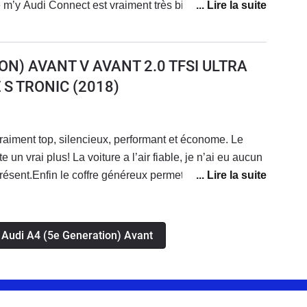
 m’y Audi Connect est vraiment très bien avec une
e smartphone. Attention toute fois au coût des licences
té. Autrement la véritable deutsche qualité
ON) AVANT V AVANT 2.0 TFSI ULTRA
 S TRONIC
(2018)
 vraiment top, silencieux, performant et économe. Le
te un vrai plus! La voiture a l’air fiable, je n’ai eu aucun
ésent.Enfin le coffre généreux permet d’avoir une
s Audi A4 (5e Generation) Avant