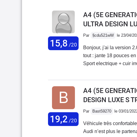
A4 (5E GENERATI
ULTRA DESIGN L
Par
§cdu521wW
le 23/04/20
15,8
/20
Bonjour, j'ai la version
tout : jante 18 pouces e
Sport electrique + cuir ir
A1 1.8 Tfsi ( de ma femm
douceur et dans un silenc
chrono est seul juge 26 
A4 (5E GENERATI
battue....Trés bonne rout
DESIGN LUXE S T
silencieuse.Pour moi c'e
Mercedes.Bonne route 
Par
Bast59270
le 03/01/202
19,2
/20
Véhicule très confortable
Audi n’est plus le parten