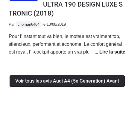
ULTRA 190 DESIGN LUXE S
TRONIC
(2018)
Par
clioman6464
le 13/08/2019
Pour l’instant tout va bien, le moteur est vraiment top,
silencieux, performant et économe. Le confort général
est royal, l’i-cockpit apporte un vrai plus! La voiture a
l’air fiable, je n’ai eu aucun soucis mécanique/
électronique jusqu’à présent.Enfin le coffre généreux
permet d’avoir une voiture bonne à tout faire!
Voir tous les avis Audi A4 (5e Generation) Avant