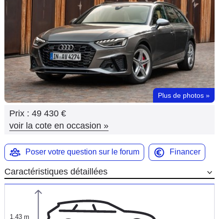
Flottes
Auto
Services
Forum
Plus de photos
»
Moto
Prix :
49 430 €
Marques
voir la cote en occasion
»
Poser votre question sur le forum
Financer
Caractéristiques détaillées
1,43 m