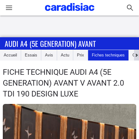
Connexion / Inscription
AUDI A4 (5E GENERATION) AVANT
Accueil
Accueil
Essais
Avis
Actu
Prix
Fiches techniques
Cot
Actu
FICHE TECHNIQUE AUDI A4 (5E
Essais
GENERATION) AVANT
V AVANT 2.0
Guide
TDI 190 DESIGN LUXE
d'achat
Electriques
Utilitaires