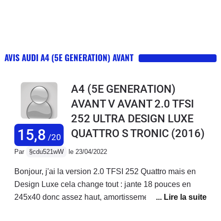
AVIS AUDI A4 (5E GENERATION) AVANT
A4 (5E GENERATION)
AVANT V AVANT 2.0 TFSI
252 ULTRA DESIGN LUXE
15,8
QUATTRO S TRONIC
(2016)
/20
Par
§cdu521wW
le 23/04/2022
Bonjour, j'ai la version 2.0 TFSI 252 Quattro mais en
Design Luxe cela change tout : jante 18 pouces en
245x40 donc assez haut, amortissement confort, siege
Sport electrique + cuir irreprochable, la boite S7 est