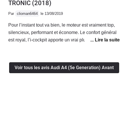
TRONIC
(2018)
Par
clioman6464
le 13/08/2019
Pour l’instant tout va bien, le moteur est vraiment top,
silencieux, performant et économe. Le confort général
est royal, l’i-cockpit apporte un vrai plus! La voiture a
l’air fiable, je n’ai eu aucun soucis mécanique/
électronique jusqu’à présent.Enfin le coffre généreux
permet d’avoir une voiture bonne à tout faire!
Voir tous les avis Audi A4 (5e Generation) Avant