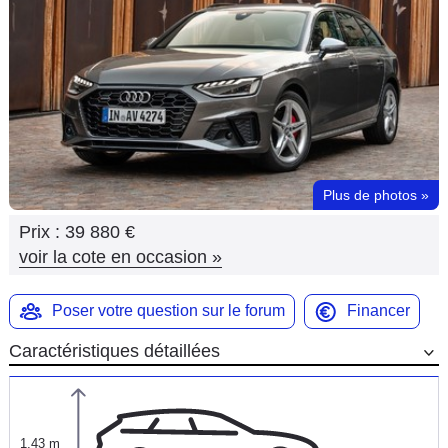
Flottes
Auto
Services
Forum
Plus de photos
»
Moto
Prix :
39 880 €
Marques
voir la cote en occasion
»
Poser votre question sur le forum
Financer
Caractéristiques détaillées
1,43 m