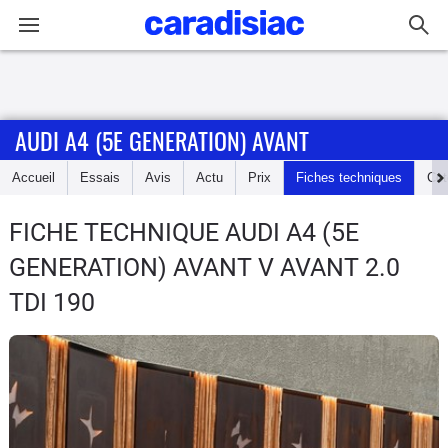
Connexion / Inscription
AUDI A4 (5E GENERATION) AVANT
Accueil
Accueil
Essais
Avis
Actu
Prix
Fiches techniques
Cot
Actu
FICHE TECHNIQUE AUDI A4 (5E
Essais
GENERATION) AVANT
V AVANT 2.0
Guide
TDI 190
d'achat
Electriques
Utilitaires