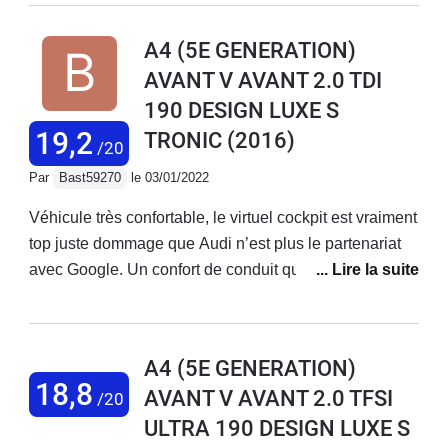
bien plus reactive que sur la A1 1.8 Tfsi ( de ma femme
) la puissance est bien presente mais delivrée en
A4 (5E GENERATION)
douceur et dans un silence surprenant ( vitre AV
AVANT V AVANT 2.0 TDI
feuilletée ). Pour autant le chrono est seul juge 26 s au
190 DESIGN LUXE S
1000 m et 5.9 s au 0 a 100 meme la BMW 330 i est
battue....Trés bonne routiere confortable tout en etant
19,2
TRONIC
(2016)
/20
dynamique, silencieuse.Pour moi c'est le compromis
Par
Bast59270
le 03/01/2022
ideale entre la BMW et la Mercedes.Bonne route CD
Véhicule très confortable, le virtuel cockpit est vraiment
top juste dommage que Audi n’est plus le partenariat
avec Google. Un confort de conduit qui m’a
complètement séduit!! Le m’y Audi Connect est
vraiment très bien avec une gestion du véhicule via le
smartphone. Attention toute fois au coût des licences
A4 (5E GENERATION)
pour peut de fonctionnalité. Autrement la véritable
18,8
AVANT V AVANT 2.0 TFSI
/20
deutsche qualité
ULTRA 190 DESIGN LUXE S