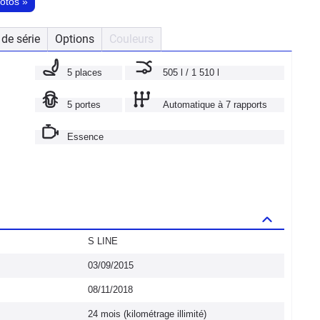
hotos
»
de série
Options
Couleurs
5 places
505 l / 1 510 l
5 portes
Automatique à 7 rapports
Essence
S LINE
03/09/2015
08/11/2018
24 mois (kilométrage illimité)