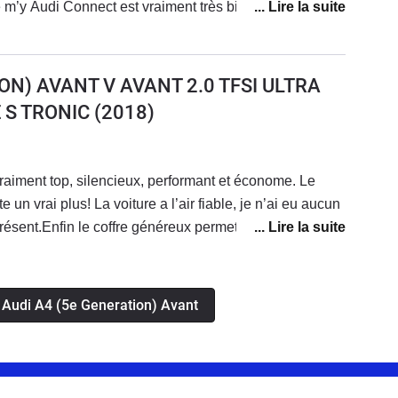
 m’y Audi Connect est vraiment très bien avec une
e smartphone. Attention toute fois au coût des licences
té. Autrement la véritable deutsche qualité
ON) AVANT V AVANT 2.0 TFSI ULTRA
 S TRONIC
(2018)
 vraiment top, silencieux, performant et économe. Le
te un vrai plus! La voiture a l’air fiable, je n’ai eu aucun
ésent.Enfin le coffre généreux permet d’avoir une
s Audi A4 (5e Generation) Avant