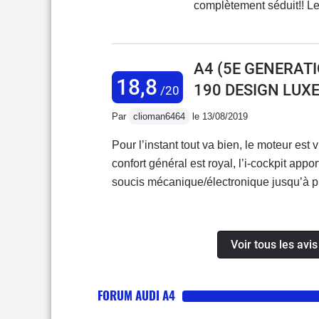
complètement séduit!! Le
gestion du véhicule via l
pour peut de fonctionnali
A4 (5E GENERATI
18,8
190 DESIGN LUXE
/20
Par
clioman6464
le 13/08/2019
Pour l’instant tout va bien, le moteur est
confort général est royal, l’i-cockpit appor
soucis mécanique/électronique jusqu’à pr
voiture bonne à tout faire!
Voir tous les avi
FORUM AUDI A4