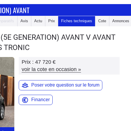
ION) AVANT
paratifs
Avis
Actu
Prix
Fiches techniques
Cote
Annonces
 (5E GENERATION) AVANT
V AVANT
 S TRONIC
Prix :
47 720 €
voir la cote en occasion
»
Poser votre question sur le forum
Financer