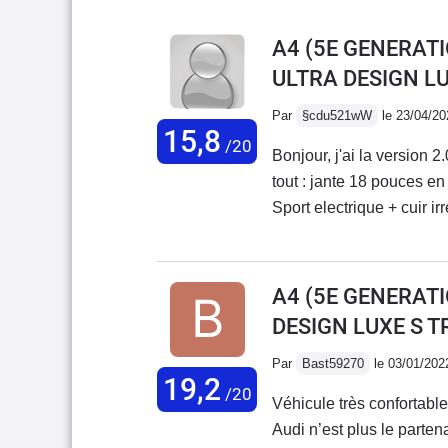
A4 (5E GENERATI
ULTRA DESIGN L
Par
§cdu521wW
le 23/04/20
15,8
/20
Bonjour, j'ai la version
tout : jante 18 pouces e
Sport electrique + cuir ir
A1 1.8 Tfsi ( de ma femm
douceur et dans un silenc
chrono est seul juge 26 
A4 (5E GENERATI
battue....Trés bonne rout
DESIGN LUXE S T
silencieuse.Pour moi c'e
Mercedes.Bonne route 
Par
Bast59270
le 03/01/202
19,2
/20
Véhicule très confortable
Audi n’est plus le parten