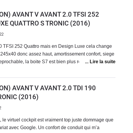
ON) AVANT V AVANT 2.0 TFSI 252
UXE QUATTRO S TRONIC
(2016)
22
 2.0 TFSI 252 Quattro mais en Design Luxe cela change
n 245x40 donc assez haut, amortissement confort, siege
reprochable, la boite S7 est bien plus reactive que sur la
e ) la puissance est bien presente mais delivrée en
e surprenant ( vitre AV feuilletée ). Pour autant le
s au 1000 m et 5.9 s au 0 a 100 meme la BMW 330 i est
ON) AVANT V AVANT 2.0 TDI 190
iere confortable tout en etant dynamique,
RONIC
(2016)
st le compromis ideale entre la BMW et la
CD
2
, le virtuel cockpit est vraiment top juste dommage que
ariat avec Google. Un confort de conduit qui m’a