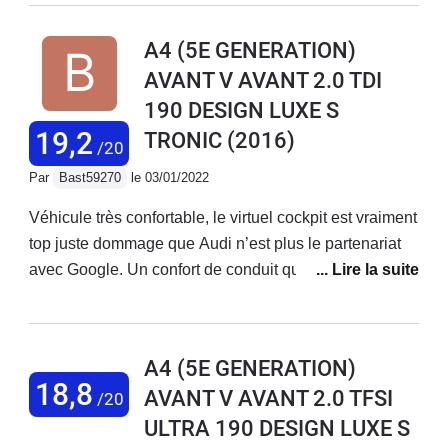
bien plus reactive que sur la A1 1.8 Tfsi ( de ma femme
) la puissance est bien presente mais delivrée en
A4 (5E GENERATION)
douceur et dans un silence surprenant ( vitre AV
AVANT V AVANT 2.0 TDI
feuilletée ). Pour autant le chrono est seul juge 26 s au
190 DESIGN LUXE S
1000 m et 5.9 s au 0 a 100 meme la BMW 330 i est
battue....Trés bonne routiere confortable tout en etant
19,2
TRONIC
(2016)
/20
dynamique, silencieuse.Pour moi c'est le compromis
Par
Bast59270
le 03/01/2022
ideale entre la BMW et la Mercedes.Bonne route CD
Véhicule très confortable, le virtuel cockpit est vraiment
top juste dommage que Audi n’est plus le partenariat
avec Google. Un confort de conduit qui m’a
complètement séduit!! Le m’y Audi Connect est
vraiment très bien avec une gestion du véhicule via le
smartphone. Attention toute fois au coût des licences
A4 (5E GENERATION)
pour peut de fonctionnalité. Autrement la véritable
18,8
AVANT V AVANT 2.0 TFSI
/20
deutsche qualité
ULTRA 190 DESIGN LUXE S