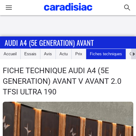
Connexion / Inscription
AUDI A4 (5E GENERATION) AVANT
Accueil
Accueil
Essais
Avis
Actu
Prix
Fiches techniques
Cot
Actu
FICHE TECHNIQUE AUDI A4 (5E
Essais
GENERATION) AVANT
V AVANT 2.0
Guide
TFSI ULTRA 190
d'achat
Electriques
Utilitaires