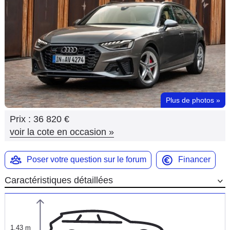
Flottes
Auto
Services
Forum
Plus de photos
»
Moto
Prix :
36 820 €
Marques
voir la cote en occasion
»
Poser votre question sur le forum
Financer
Caractéristiques détaillées
1,43 m