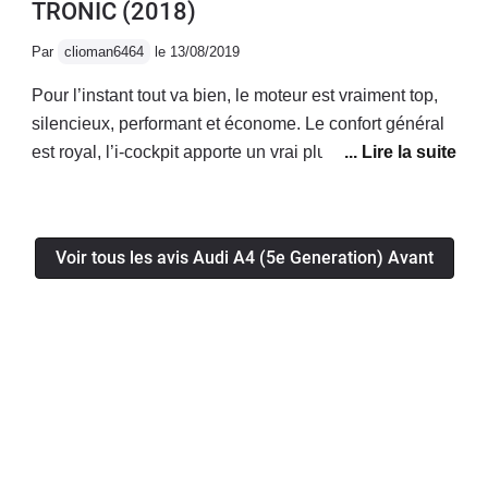
TRONIC
(2018)
Par
clioman6464
le 13/08/2019
Pour l’instant tout va bien, le moteur est vraiment top,
silencieux, performant et économe. Le confort général
est royal, l’i-cockpit apporte un vrai plus! La voiture a
l’air fiable, je n’ai eu aucun soucis mécanique/
électronique jusqu’à présent.Enfin le coffre généreux
permet d’avoir une voiture bonne à tout faire!
Voir tous les avis Audi A4 (5e Generation) Avant