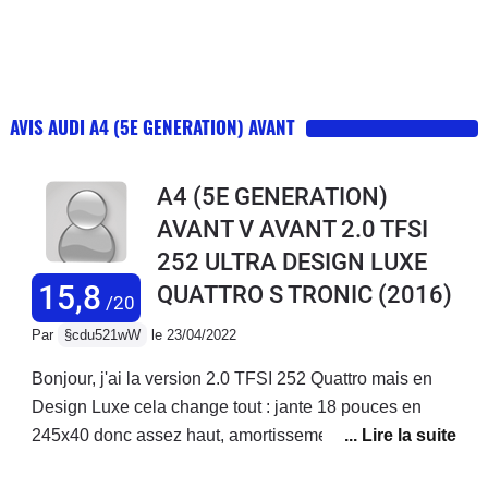
AVIS AUDI A4 (5E GENERATION) AVANT
A4 (5E GENERATION)
AVANT V AVANT 2.0 TFSI
252 ULTRA DESIGN LUXE
15,8
QUATTRO S TRONIC
(2016)
/20
Par
§cdu521wW
le 23/04/2022
Bonjour, j'ai la version 2.0 TFSI 252 Quattro mais en
Design Luxe cela change tout : jante 18 pouces en
245x40 donc assez haut, amortissement confort, siege
Sport electrique + cuir irreprochable, la boite S7 est