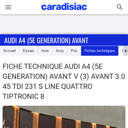
Connexion / Inscription
AUDI A4 (5E GENERATION) AVANT
Accueil
Accueil
Essais
Avis
Actu
Prix
Fiches techniques
Cot
Actu
FICHE TECHNIQUE AUDI A4 (5E
Essais
GENERATION) AVANT
V (3) AVANT 3.0
Guide
45 TDI 231 S LINE QUATTRO
d'achat
TIPTRONIC 8
Electriques
Utilitaires