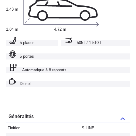
1,43 m
1,84 m
4,72 m
5 places
505 l / 1 510 l
5 portes
Automatique à 8 rapports
Diesel
Généralités
Finition
S LINE