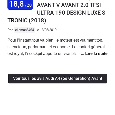
18,8
AVANT V AVANT 2.0 TFSI
/20
deutsche qualité
ULTRA 190 DESIGN LUXE S
TRONIC
(2018)
Par
clioman6464
le 13/08/2019
Pour l’instant tout va bien, le moteur est vraiment top,
silencieux, performant et économe. Le confort général
est royal, l’i-cockpit apporte un vrai plus! La voiture a
l’air fiable, je n’ai eu aucun soucis mécanique/
électronique jusqu’à présent.Enfin le coffre généreux
permet d’avoir une voiture bonne à tout faire!
Voir tous les avis Audi A4 (5e Generation) Avant