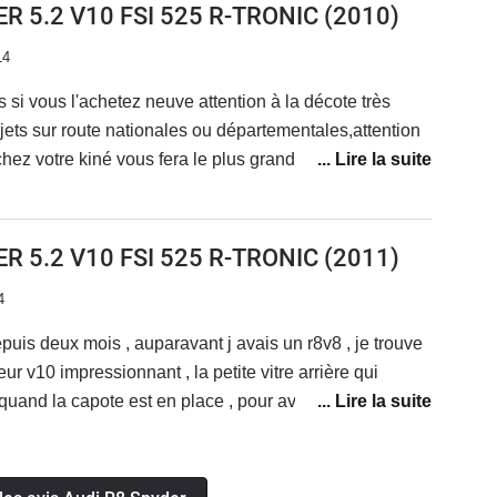
R 5.2 V10 FSI 525 R-TRONIC
(2010)
14
si vous l'achetez neuve attention à la décote très
jets sur route nationales ou départementales,attention
chez votre kiné vous fera le plus grand bien.!Ce n'est
pour tout les jours ou pour aller acheter le pain,mais
ir de conduite,des accélérations foudroyantes,le son
t une tenue de route difficile à prendre en défaut,
R 5.2 V10 FSI 525 R-TRONIC
(2011)
.Bonne répartition de la puissance AV.AR,voiture très
4
al d'erreurs de conduite.Un réel grand plaisir de
e en toutes les mains cependant,car dans ce genre de
uis deux mois , auparavant j avais un r8v8 , je trouve
n parle plus de pilotage que de conduite.coté look,vous
eur v10 impressionnant , la petite vitre arrière qui
 de personnes qui viendront vous abordez pour vous
and la capote est en place , pour avoir le bruit du
,ou simplement vous faire un signe de la main pouce
, le capital sympathie des gens qui la croise
sur,c'est que si c'est pour passer inaperçu,ce n'est pas le
en Conclusion,si vous pouvez vous l'offrir (en 2ème