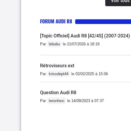
Voir tous
véhicule) n'hésitez pas 
garanties...
FORUM AUDI R8
[Topic Officiel] Audi R8 [42/4S] (2007-2024)
Par
lebubu
le 21/07/2026 à 18:19
Rétroviseurs ext
Par
krissdept44
le 02/02/2025 à 15:06
Question Audi R8
Par
teronhexi
le 14/09/2023 à 07:37