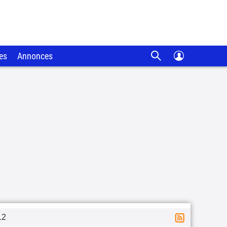
es
Annonces
12