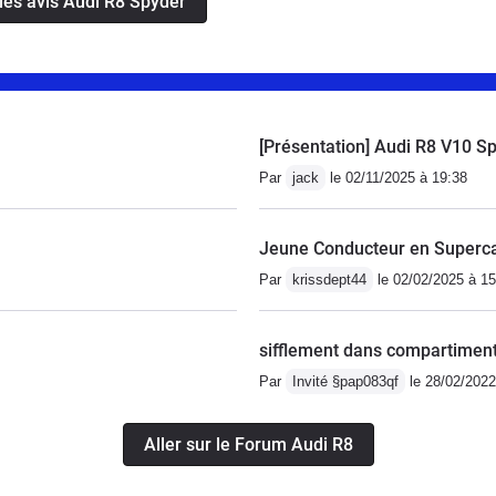
 les avis Audi R8 Spyder
une seule seconde.Frissons et montées d'adrénaline
[Présentation] Audi R8 V10 S
Par
jack
le 02/11/2025 à 19:38
Jeune Conducteur en Superca
Par
krissdept44
le 02/02/2025 à 15
sifflement dans compartimen
Par
Invité §pap083qf
le 28/02/2022
Aller sur le Forum Audi R8