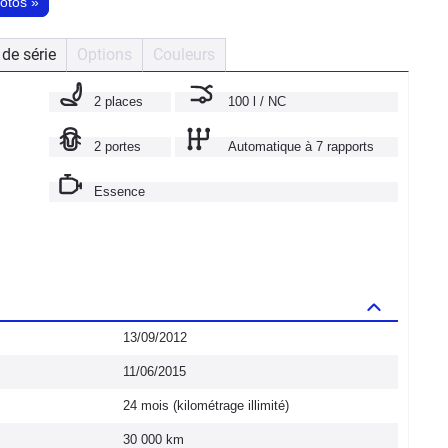
hotos
»
de série
Options
Couleurs
2 places
100 l / NC
2 portes
Automatique à 7 rapports
Essence
13/09/2012
11/06/2015
24 mois (kilométrage illimité)
30 000 km