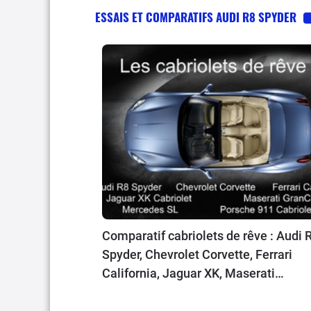
ESSAIS ET COMPARATIFS AUDI R8 SPYDER
Comparatif cabriolets de rêve : Audi 
Spyder, Chevrolet Corvette, Ferrari
California, Jaguar XK, Maserati
GranCabrio, Mercedes SL, Porsche 9