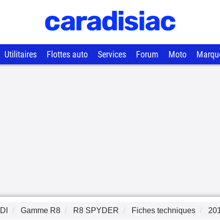
Utilitaires
Flottes auto
Services
Forum
Moto
Marqu
DI
Gamme
R8
R8 SPYDER
Fiches techniques
20