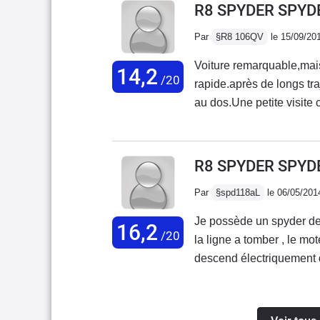
R8 SPYDER SPYDE
Par
§R8 106QV
le 15/09/20
Voiture remarquable,mais 
14,2
/20
rapide.après de longs tra
au dos.Une petite visite 
pas une voiture pratique 
procure un immense plais
du V10 Lambo envoûtant,e
R8 SPYDER SPYDE
(même à très vive allure)
Par
§spd118aL
le 06/05/201
saine qui pardonne pas m
conduite. A ne pas mettr
Je possède un spyder dep
16,2
monstre (à vive allure),o
/20
la ligne a tomber , le mot
serez surpris du nombre
descend électriquement qu
parler,prendre une photo
moteur dans les oreilles 
en l'air.Enfin ce qui est 
véhicule qu'il vous faut.