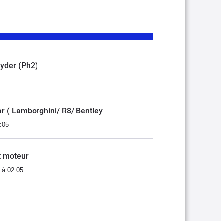
pyder (Ph2)
r ( Lamborghini/ R8/ Bentley
:05
t moteur
 à 02:05