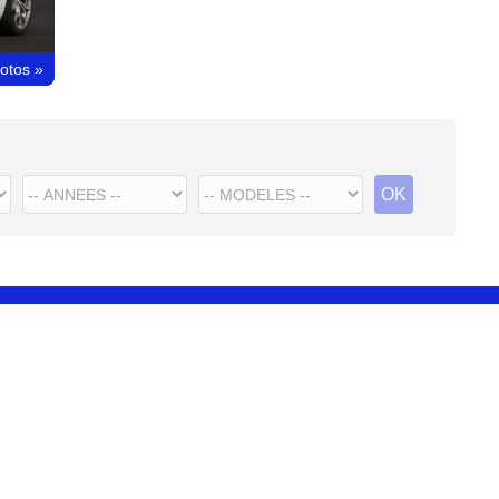
hotos
»