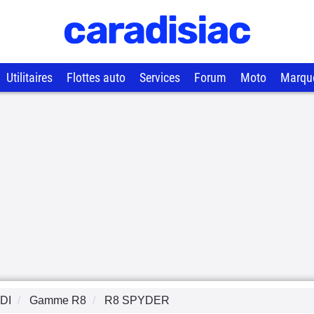
Utilitaires
Flottes auto
Services
Forum
Moto
Marqu
DI
Gamme
R8
R8 SPYDER