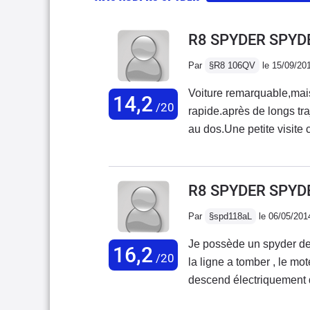
R8 SPYDER SPYDE
Par
§R8 106QV
le 15/09/20
Voiture remarquable,mais 
14,2
/20
rapide.après de longs tra
au dos.Une petite visite 
pas une voiture pratique 
procure un immense plais
du V10 Lambo envoûtant,e
R8 SPYDER SPYDE
(même à très vive allure)
Par
§spd118aL
le 06/05/201
saine qui pardonne pas m
conduite. A ne pas mettr
Je possède un spyder dep
16,2
monstre (à vive allure),o
/20
la ligne a tomber , le mot
serez surpris du nombre
descend électriquement qu
parler,prendre une photo
moteur dans les oreilles 
en l'air.Enfin ce qui est 