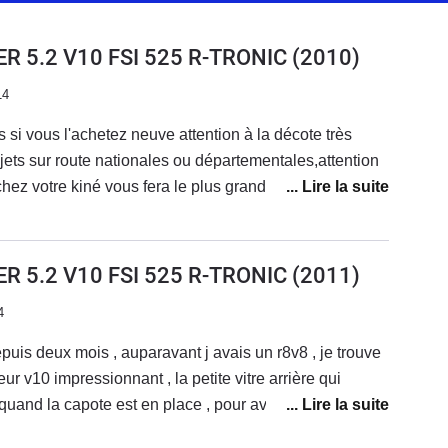
R 5.2 V10 FSI 525 R-TRONIC
(2010)
14
si vous l'achetez neuve attention à la décote très
jets sur route nationales ou départementales,attention
chez votre kiné vous fera le plus grand bien.!Ce n'est
pour tout les jours ou pour aller acheter le pain,mais
ir de conduite,des accélérations foudroyantes,le son
t une tenue de route difficile à prendre en défaut,
R 5.2 V10 FSI 525 R-TRONIC
(2011)
.Bonne répartition de la puissance AV.AR,voiture très
4
al d'erreurs de conduite.Un réel grand plaisir de
e en toutes les mains cependant,car dans ce genre de
uis deux mois , auparavant j avais un r8v8 , je trouve
n parle plus de pilotage que de conduite.coté look,vous
eur v10 impressionnant , la petite vitre arrière qui
 de personnes qui viendront vous abordez pour vous
and la capote est en place , pour avoir le bruit du
,ou simplement vous faire un signe de la main pouce
, le capital sympathie des gens qui la croise
sur,c'est que si c'est pour passer inaperçu,ce n'est pas le