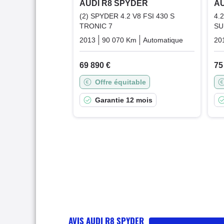
AUDI R8 SPYDER
AU
(2) SPYDER 4.2 V8 FSI 430 S
4.
TRONIC 7
SU
2013
90 070 Km
Automatique
Essence
20
69 890 €
75
Offre équitable
Garantie 12 mois
AVIS AUDI R8 SPYDER