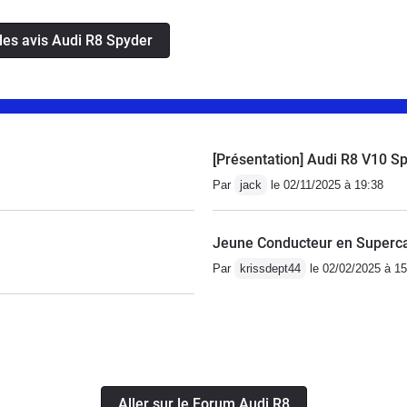
en Conclusion,si vous pouvez vous l'offrir (en 2ème
 les avis Audi R8 Spyder
une seule seconde.Frissons et montées d'adrénaline
[Présentation] Audi R8 V10 S
Par
jack
le 02/11/2025 à 19:38
Jeune Conducteur en Superca
Par
krissdept44
le 02/02/2025 à 15
Aller sur le Forum Audi R8