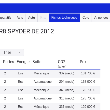
paratifs
Avis
Actu
Prix
Fiches techniques
Cote
Annonces
R8 SPYDER DE 2012
Trier
Portes
Energie
Boite
CO2
Prix
(g/km)
2
Ess.
Mécanique
337 (nedc)
131 700 €
2
Ess.
Automatique
294 (nedc)
138 000 €
2
Ess.
Mécanique
349 (nedc)
175 700 €
2
Ess.
Automatique
310 (nedc)
175 700 €
2
Ess.
Mécanique
337 (nedc)
129 000 €