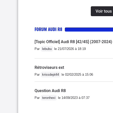
véhicule qu'il vous faut.
Voir tous
véhicule) n'hésitez pas 
garanties...
FORUM AUDI R8
[Topic Officiel] Audi R8 [42/4S] (2007-2024)
Par
lebubu
le 21/07/2026 à 18:19
Rétroviseurs ext
Par
krissdept44
le 02/02/2025 à 15:06
Question Audi R8
Par
teronhexi
le 14/09/2023 à 07:37