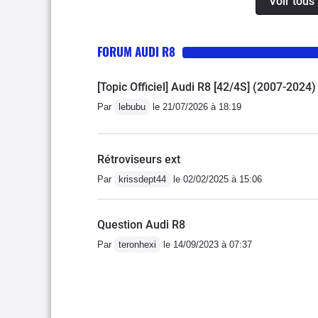
Voir tous
véhicule) n'hésitez pas 
garanties...
FORUM AUDI R8
[Topic Officiel] Audi R8 [42/4S] (2007-2024)
Par
lebubu
le 21/07/2026 à 18:19
Rétroviseurs ext
Par
krissdept44
le 02/02/2025 à 15:06
Question Audi R8
Par
teronhexi
le 14/09/2023 à 07:37