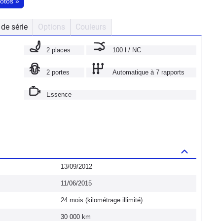
hotos
»
de série
Options
Couleurs
2 places
100 l / NC
2 portes
Automatique à 7 rapports
Essence
13/09/2012
11/06/2015
24 mois (kilométrage illimité)
30 000 km