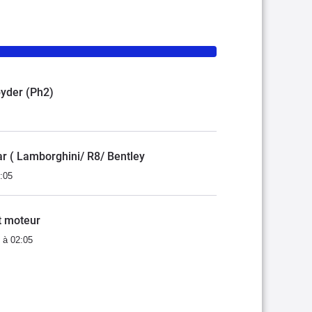
pyder (Ph2)
r ( Lamborghini/ R8/ Bentley
:05
t moteur
 à 02:05