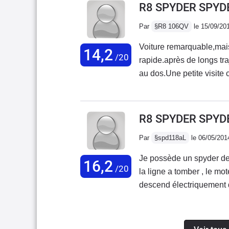
R8 SPYDER SPYDE
Par
§R8 106QV
le 15/09/20
Voiture remarquable,mais 
14,2
/20
rapide.après de longs tra
au dos.Une petite visite 
pas une voiture pratique 
procure un immense plais
du V10 Lambo envoûtant,e
R8 SPYDER SPYDE
(même à très vive allure)
Par
§spd118aL
le 06/05/201
saine qui pardonne pas m
conduite. A ne pas mettr
Je possède un spyder dep
16,2
monstre (à vive allure),o
/20
la ligne a tomber , le mot
serez surpris du nombre
descend électriquement qu
parler,prendre une photo
moteur dans les oreilles 
en l'air.Enfin ce qui est 
véhicule qu'il vous faut.