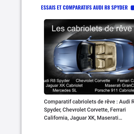
ESSAIS ET COMPARATIFS AUDI R8 SPYDER
Comparatif cabriolets de rêve : Audi 
Spyder, Chevrolet Corvette, Ferrari
California, Jaguar XK, Maserati
GranCabrio, Mercedes SL, Porsche 9