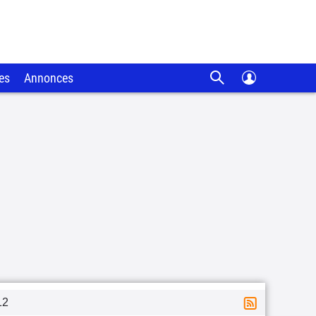
es
Annonces
12