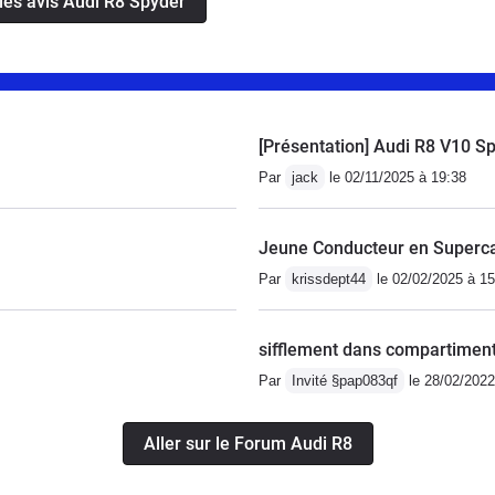
 les avis Audi R8 Spyder
une seule seconde.Frissons et montées d'adrénaline
[Présentation] Audi R8 V10 S
Par
jack
le 02/11/2025 à 19:38
Jeune Conducteur en Superca
Par
krissdept44
le 02/02/2025 à 15
sifflement dans compartimen
Par
Invité §pap083qf
le 28/02/2022
Aller sur le Forum Audi R8