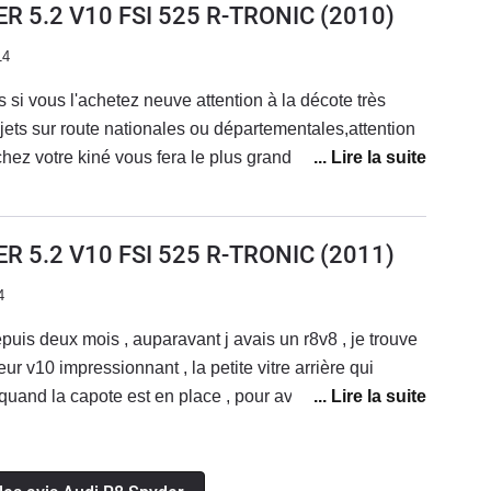
R 5.2 V10 FSI 525 R-TRONIC
(2010)
14
si vous l'achetez neuve attention à la décote très
jets sur route nationales ou départementales,attention
chez votre kiné vous fera le plus grand bien.!Ce n'est
pour tout les jours ou pour aller acheter le pain,mais
ir de conduite,des accélérations foudroyantes,le son
t une tenue de route difficile à prendre en défaut,
R 5.2 V10 FSI 525 R-TRONIC
(2011)
.Bonne répartition de la puissance AV.AR,voiture très
4
al d'erreurs de conduite.Un réel grand plaisir de
e en toutes les mains cependant,car dans ce genre de
uis deux mois , auparavant j avais un r8v8 , je trouve
n parle plus de pilotage que de conduite.coté look,vous
eur v10 impressionnant , la petite vitre arrière qui
 de personnes qui viendront vous abordez pour vous
and la capote est en place , pour avoir le bruit du
,ou simplement vous faire un signe de la main pouce
, le capital sympathie des gens qui la croise
sur,c'est que si c'est pour passer inaperçu,ce n'est pas le
en Conclusion,si vous pouvez vous l'offrir (en 2ème