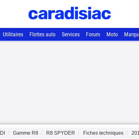
Utilitaires
Flottes auto
Services
Forum
Moto
Marqu
DI
Gamme
R8
R8 SPYDER
Fiches techniques
20