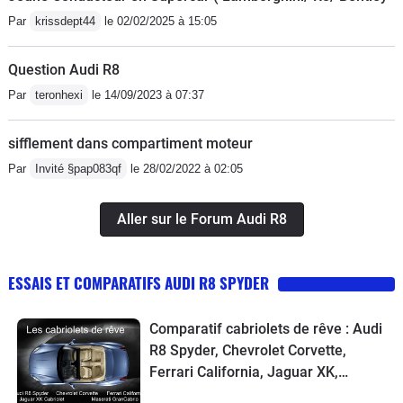
Par
krissdept44
le 02/02/2025 à 15:05
Question Audi R8
Par
teronhexi
le 14/09/2023 à 07:37
sifflement dans compartiment moteur
Par
Invité §pap083qf
le 28/02/2022 à 02:05
Aller sur le Forum Audi R8
ESSAIS ET COMPARATIFS AUDI R8 SPYDER
Comparatif cabriolets de rêve : Audi
R8 Spyder, Chevrolet Corvette,
Ferrari California, Jaguar XK,
Maserati GranCabrio, Mercedes SL,