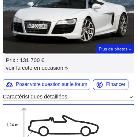
Flottes
Auto
Services
Forum
Plus de photos
»
Prix :
131 700 €
Moto
voir la cote en occasion
»
Marques
Poser votre question sur le forum
Financer
Caractéristiques détaillées
1,24 m