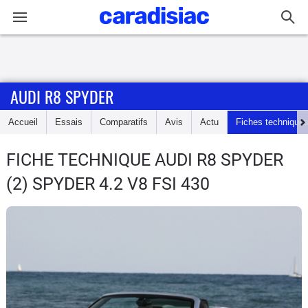
Connexion / Inscription
AUDI R8 SPYDER
Accueil
Accueil
Essais
Comparatifs
Avis
Actu
Fiches technique
Actu
FICHE TECHNIQUE AUDI R8 SPYDER
Essais
(2) SPYDER 4.2 V8 FSI 430
Guide
d'achat
Electriques
Utilitaires