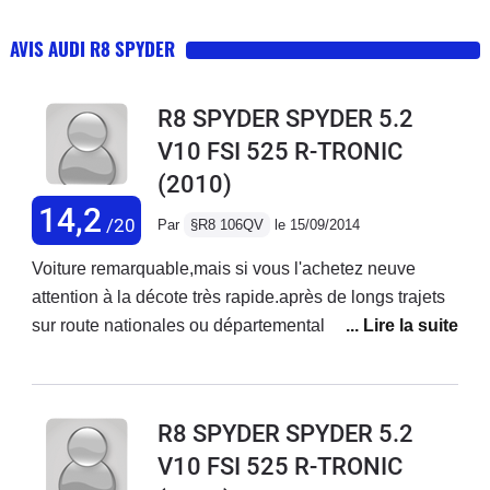
AVIS AUDI R8 SPYDER
R8 SPYDER SPYDER 5.2
V10 FSI 525 R-TRONIC
(2010)
14,2
/20
Par
§R8 106QV
le 15/09/2014
Voiture remarquable,mais si vous l'achetez neuve
attention à la décote très rapide.après de longs trajets
sur route nationales ou départementales,attention au
dos.Une petite visite chez votre kiné vous fera le plus
grand bien.!Ce n'est pas une voiture pratique pour tout
les jours ou pour aller acheter le pain,mais procure un
R8 SPYDER SPYDER 5.2
immense plaisir de conduite,des accélérations
V10 FSI 525 R-TRONIC
foudroyantes,le son du V10 Lambo envoûtant,et une