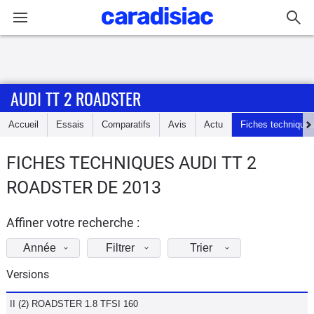
Connexion / Inscription
AUDI TT 2 ROADSTER
Accueil
Accueil
Essais
Comparatifs
Avis
Actu
Fiches technique
Actu
FICHES TECHNIQUES AUDI TT 2
Essais
ROADSTER DE 2013
Guide
d'achat
Affiner votre recherche :
Année
Filtrer
Trier
Electriques
Versions
Utilitaires
II (2) ROADSTER 1.8 TFSI 160