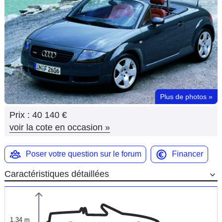
Flottes
Auto
Services
Forum
Plus de photos
»
Moto
Prix :
40 140 €
Marques
voir la cote en occasion
»
Poser votre question sur le forum
Financer
Caractéristiques détaillées
1,34 m