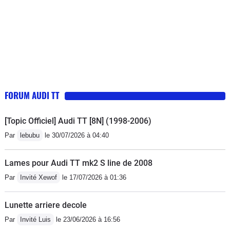
cadran minuscule - correspond à 10
déconseiller malgre son bel
litres ! )la piètre qualité du cuir des
esthetisme , son moteur et ses finition
sièges,l'ergonomie (quand mon
épouse veut savoir l'heure elle doit me
demander), la temporisation (pourquoi
??) pour refermer la capote... quand il
pleut, etc..et ne comptez pas sur le
FORUM AUDI TT
SAV Audi en France : inexistant ! Si
vous avez un problème vous vous
[Topic Officiel] Audi TT [8N] (1998-2006)
débrouillerez seul ! alors la supériorité
Par
lebubu
le 30/07/2026 à 04:40
allemande....achetez français.
Lames pour Audi TT mk2 S line de 2008
Par
Invité Xewof
le 17/07/2026 à 01:36
Lunette arriere decole
Par
Invité Luis
le 23/06/2026 à 16:56