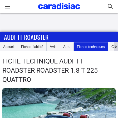
Connexion / Inscription
AUDI TT ROADSTER
Accueil
Accueil
Fiches fiabilité
Avis
Actu
Fiches techniques
Cot
Actu
FICHE TECHNIQUE AUDI TT
Essais
ROADSTER
ROADSTER 1.8 T 225
Guide
QUATTRO
d'achat
Electriques
Utilitaires