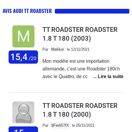
AVIS AUDI TT ROADSTER
TT ROADSTER ROADSTER
1.8 T 180
(2003)
Par
Mekkor
le 12/11/2021
15,4
/20
Mon modèle est une importation
allemande, c'est une Roadster 180ch
avec le Quattro, de couleur rouge Petit
roadster très sympa pour le week-end,
moteur plutôt réactif, je suis passé
d'une Toyota Celica de 143ch à ce
TT ROADSTER ROADSTER
petit bolide et je dois avouer que le
1.8 T 180
(2000)
passage au turbo a été une bonne
surprise.Les sensations sont très
Par
§Fer657fX
le 05/11/2021
correctes et encore plus une fois la