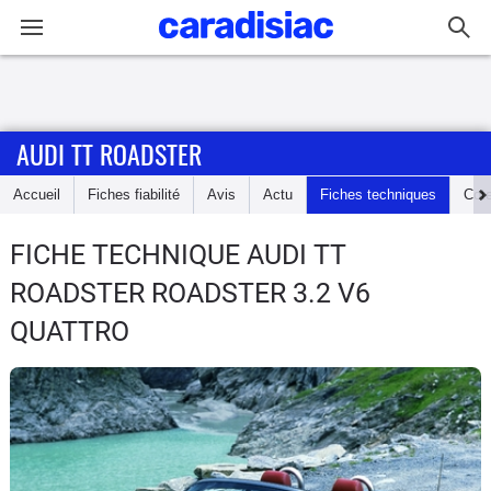
Connexion / Inscription
AUDI TT ROADSTER
Accueil
Accueil
Fiches fiabilité
Avis
Actu
Fiches techniques
Cot
Actu
FICHE TECHNIQUE AUDI TT
Essais
ROADSTER
ROADSTER 3.2 V6
Guide
QUATTRO
d'achat
Electriques
Utilitaires