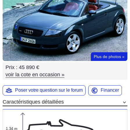
Flottes
Auto
Services
Forum
Plus de photos
»
Moto
Prix :
45 890 €
Marques
voir la cote en occasion
»
Poser votre question sur le forum
Financer
Caractéristiques détaillées
1,34 m