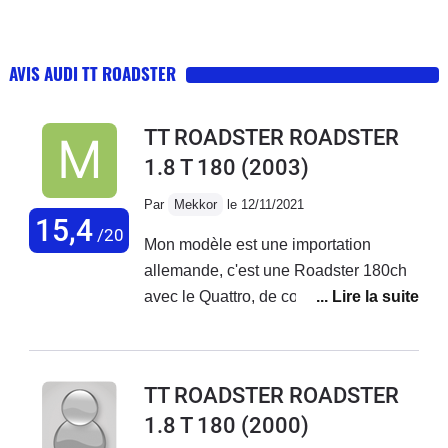
AVIS AUDI TT ROADSTER
TT ROADSTER ROADSTER
1.8 T 180
(2003)
Par
Mekkor
le 12/11/2021
15,4
/20
Mon modèle est une importation
allemande, c'est une Roadster 180ch
avec le Quattro, de couleur rouge Petit
roadster très sympa pour le week-end,
moteur plutôt réactif, je suis passé
d'une Toyota Celica de 143ch à ce
TT ROADSTER ROADSTER
petit bolide et je dois avouer que le
1.8 T 180
(2000)
passage au turbo a été une bonne