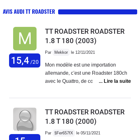
AVIS AUDI TT ROADSTER
TT ROADSTER ROADSTER
1.8 T 180
(2003)
Par
Mekkor
le 12/11/2021
15,4
/20
Mon modèle est une importation
allemande, c'est une Roadster 180ch
avec le Quattro, de couleur rouge Petit
roadster très sympa pour le week-end,
moteur plutôt réactif, je suis passé
d'une Toyota Celica de 143ch à ce
TT ROADSTER ROADSTER
petit bolide et je dois avouer que le
1.8 T 180
(2000)
passage au turbo a été une bonne
surprise.Les sensations sont très
Par
§Fer657fX
le 05/11/2021
correctes et encore plus une fois la