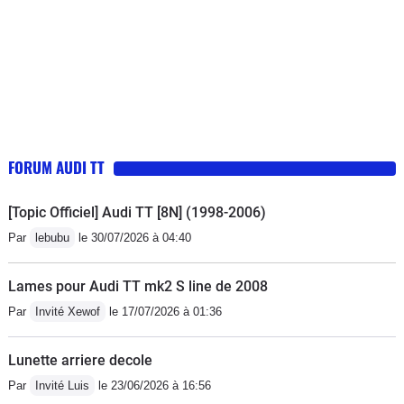
cadran minuscule - correspond à 10
déconseiller malgre son bel
litres ! )la piètre qualité du cuir des
esthetisme , son moteur et ses finition
sièges,l'ergonomie (quand mon
épouse veut savoir l'heure elle doit me
demander), la temporisation (pourquoi
??) pour refermer la capote... quand il
pleut, etc..et ne comptez pas sur le
FORUM AUDI TT
SAV Audi en France : inexistant ! Si
vous avez un problème vous vous
[Topic Officiel] Audi TT [8N] (1998-2006)
débrouillerez seul ! alors la supériorité
Par
lebubu
le 30/07/2026 à 04:40
allemande....achetez français.
Lames pour Audi TT mk2 S line de 2008
Par
Invité Xewof
le 17/07/2026 à 01:36
Lunette arriere decole
Par
Invité Luis
le 23/06/2026 à 16:56