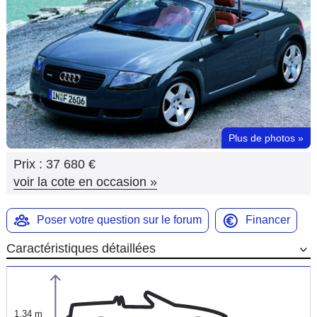
Flottes
Auto
Services
Forum
Plus de photos
»
Moto
Prix :
37 680 €
Marques
voir la cote en occasion
»
Poser votre question sur le forum
Financer
Caractéristiques détaillées
1,34 m