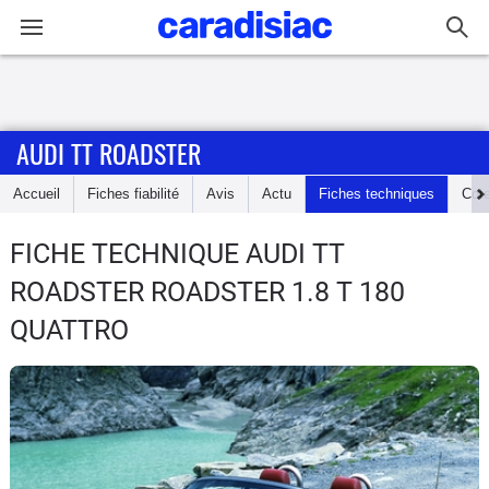
Connexion / Inscription
AUDI TT ROADSTER
Accueil
Accueil
Fiches fiabilité
Avis
Actu
Fiches techniques
Cot
Actu
FICHE TECHNIQUE AUDI TT
Essais
ROADSTER
ROADSTER 1.8 T 180
Guide
QUATTRO
d'achat
Electriques
Utilitaires