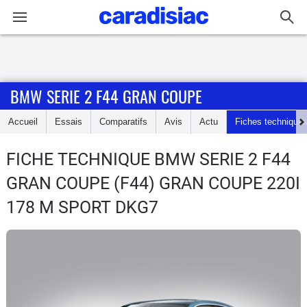
Connexion / Inscription
BMW SERIE 2 F44 GRAN COUPE
Accueil
Accueil
Essais
Comparatifs
Avis
Actu
Fiches technique
Actu
FICHE TECHNIQUE BMW SERIE 2 F44
Essais
GRAN COUPE
(F44) GRAN COUPE 220I
Guide
178 M SPORT DKG7
d'achat
Electriques
Utilitaires