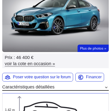
Flottes
Auto
Services
Forum
Plus de photos
»
Moto
Prix :
46 400 €
Marques
voir la cote en occasion
»
Poser votre question sur le forum
Financer
Caractéristiques détaillées
1,42 m