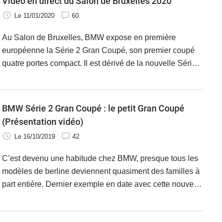
Vidéo en direct du Salon de Bruxelles 2020
Le 11/01/2020
60
Au Salon de Bruxelles, BMW expose en première
européenne la Série 2 Gran Coupé, son premier coupé
quatre portes compact. Il est dérivé de la nouvelle Série
1. Il rejoindra les concessions dans quelques semaines.
BMW Série 2 Gran Coupé : le petit Gran Coupé
(Présentation vidéo)
Le 16/10/2019
42
C’est devenu une habitude chez BMW, presque tous les
modèles de berline deviennent quasiment des familles à
part entière. Dernier exemple en date avec cette nouvelle
Série 2 Gran Coupé, qui vient compléter la gamme Série
2.