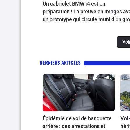
Un cabriolet BMW i4 est en
préparation ! La preuve en images av
un prototype qui circule muni d’un gr
camouflage sur les routes allemande
Voi
DERNIERS ARTICLES
Épidémie de vol de banquette
Volk
arrière : des arrestations et
héri