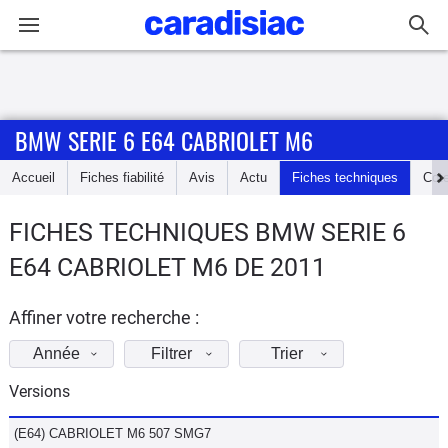
Connexion / Inscription
BMW SERIE 6 E64 CABRIOLET M6
Accueil
Accueil
Fiches fiabilité
Avis
Actu
Fiches techniques
Cot
Actu
FICHES TECHNIQUES BMW SERIE 6
Essais
E64 CABRIOLET M6 DE 2011
Guide
d'achat
Affiner votre recherche :
Année
Filtrer
Trier
Electriques
Versions
Utilitaires
(E64) CABRIOLET M6 507 SMG7