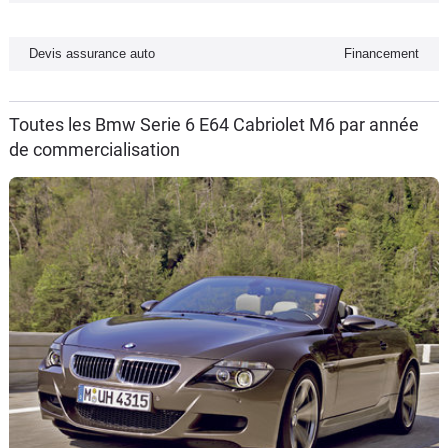
Flottes
Auto
Devis assurance auto
Financement
Services
Toutes les Bmw Serie 6 E64 Cabriolet M6 par année
de commercialisation
Forum
Moto
Marques