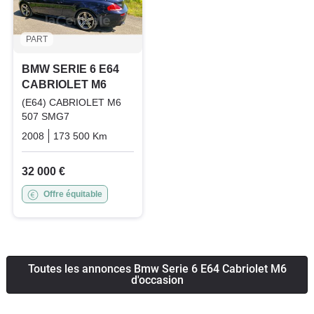
PART
BMW SERIE 6 E64
CABRIOLET M6
(E64) CABRIOLET M6
507 SMG7
2008
173 500 Km
Automatique
Essence
32 000 €
Offre équitable
Toutes les annonces Bmw Serie 6 E64 Cabriolet M6
d'occasion