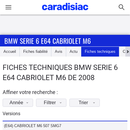
Connexion / Inscription
BMW SERIE 6 E64 CABRIOLET M6
Accueil
Accueil
Fiches fiabilité
Avis
Actu
Fiches techniques
Cot
Actu
FICHES TECHNIQUES BMW SERIE 6
Essais
E64 CABRIOLET M6 DE 2008
Guide
d'achat
Affiner votre recherche :
Année
Filtrer
Trier
Electriques
Versions
Utilitaires
(E64) CABRIOLET M6 507 SMG7