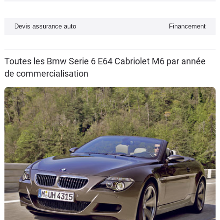
Flottes
Auto
Devis assurance auto
Financement
Services
Toutes les Bmw Serie 6 E64 Cabriolet M6 par année
de commercialisation
Forum
Moto
Marques