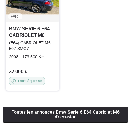
PART
BMW SERIE 6 E64
CABRIOLET M6
(E64) CABRIOLET M6
507 SMG7
2008
173 500 Km
Automatique
Essence
32 000 €
Offre équitable
Toutes les annonces Bmw Serie 6 E64 Cabriolet M6
d'occasion