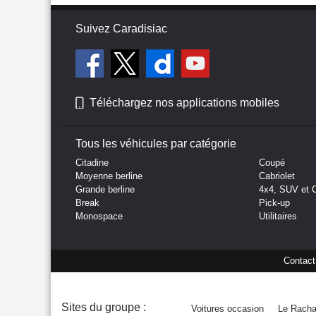
Suivez Caradisiac
Téléchargez nos applications mobiles
Tous les véhicules par catégorie
Citadine
Coupé
Moyenne berline
Cabriolet
Grande berline
4x4, SUV et 
Break
Pick-up
Monospace
Utilitaires
Contact
Sites du groupe :
Voitures occasion
Le Racha