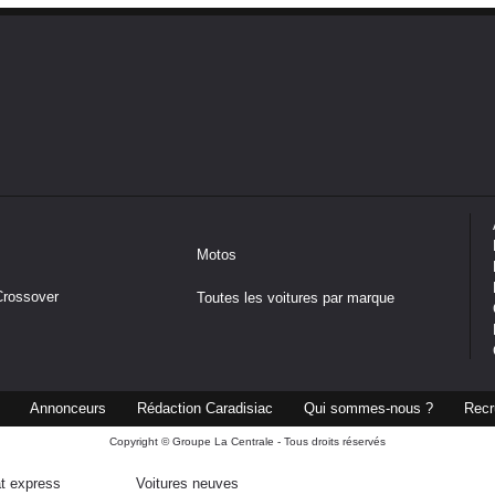
Motos
Crossover
Toutes les voitures par marque
Annonceurs
Rédaction Caradisiac
Qui sommes-nous ?
Recr
Copyright © Groupe La Centrale - Tous droits réservés
t express
Voitures neuves