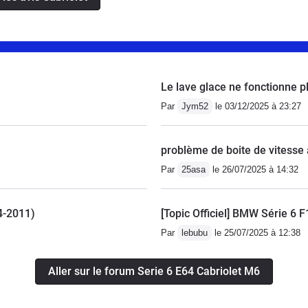
et espacées de façon très raisonnable, des pièces
 une assurance plutôt basse pour un véhicule de cette
 indispensable à cause de la capote tissu triple
). En résumé: une voiture de rêve que je préfère
Le lave glace ne fonctionne p
 a succédé (la A5) en raison de son style ultra-chic
panthéon des véhicules qui auront marqué l'histoire
Par
Jym52
le 03/12/2025 à 23:27
problème de boite de vitesse 
Par
25asa
le 26/07/2025 à 14:32
04-2011)
[Topic Officiel] BMW Série 6 
Par
lebubu
le 25/07/2025 à 12:38
Aller sur le forum Serie 6 E64 Cabriolet M6