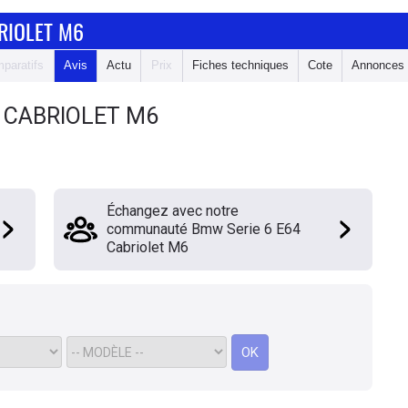
RIOLET M6
paratifs
Avis
Actu
Prix
Fiches techniques
Cote
Annonces
4 CABRIOLET M6
Échangez avec notre
communauté Bmw Serie 6 E64
Cabriolet M6
OK