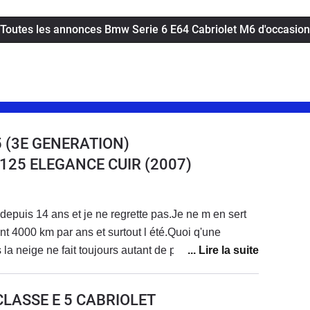
Toutes les annonces Bmw Serie 6 E64 Cabriolet M6 d'occasion
 (3E GENERATION)
8 125 ELEGANCE CUIR
(2007)
depuis 14 ans et je ne regrette pas.Je ne m en sert
t 4000 km par ans et surtout l été.Quoi q'une
a neige ne fait toujours autant de plaisir et je me fait
ar la gendarmerie car conduire decapoté en plein
arre.Voiture très fiable elle a 135000 km et n' a jamais
CLASSE E 5 CABRIOLET
 entretien habituel jamais de séjour au garage.