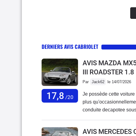
DERNIERS AVIS CABRIOLET
AVIS MAZDA MX5
III ROADSTER 1.
Par
Jack62
le 14/07/2026
17,8
Je possède cette voiture 
/20
plus qu'occasionnellemen
conduite decapotee sous l
régulièrement controlé p
hiver cela leur parait biz
AVIS MERCEDES 
connu de panne .A part l