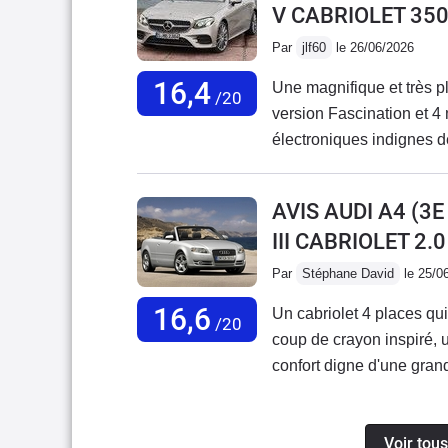
V CABRIOLET 35
Par
jlf60
le 26/06/2026
16,4
Une magnifique et très p
/20
version Fascination et 4 
électroniques indignes 
chaque vacances par des 
facturé à prix d'or, c'est 
AVIS AUDI A4 (3
revendre, à regret tant à 
III CABRIOLET 2.
Par
Stéphane David
le 25/0
16,6
Un cabriolet 4 places qu
/20
coup de crayon inspiré, 
confort digne d'une grand
alentours de 10.000 euro
prestige vous emmènera a
Voir tous
tourner les têtes. Son b