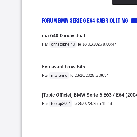
révisions sans surprise 
facilement disponible et
FORUM BMW SERIE 6 E64 CABRIOLET M6
catégorie. Garage ou abri
épaisseur (indestructible
ma 640 D individual
largement à celle qui lui
Par
christophe 40
le 18/01/2026 à 08:47
qui lui fait rejoindre le 
récente du cabriolet.
Feu avant bmw 645
Par
marianne
le 23/10/2025 à 09:34
[Topic Officiel] BMW Série 6 E63 / E64 (20
Par
toorop2004
le 25/07/2025 à 18:18