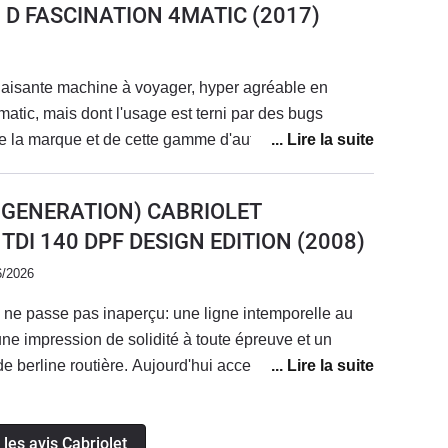
0 D FASCINATION 4MATIC
(2017)
laisante machine à voyager, hyper agréable en
matic, mais dont l'usage est terni par des bugs
de la marque et de cette gamme d'auto.Agacé à
alertes angoissantes, et malgré un entretien annuel
cette absence de fiabilité et sérénité qui me l'a fait
E GENERATION) CABRIOLET
son volant comme à la regarder le plaisir était total.
0 TDI 140 DPF DESIGN EDITION
(2008)
6/2026
i ne passe pas inaperçu: une ligne intemporelle au
une impression de solidité à toute épreuve et un
e berline routière. Aujourd'hui accessible aux
s pour un exemplaire en parfait état, ce véhicule de
u bout du monde...avec le sourire et en faisant
 les avis Cabriolet
udget de fonctionnement reste très raisonnable: des