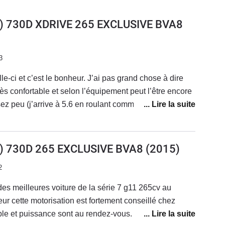
1) 730D XDRIVE 265 EXCLUSIVE BVA8
3
le-ci et c’est le bonheur. J’ai pas grand chose à dire
très confortable et selon l’équipement peut l’être encore
z peu (j’arrive à 5.6 en roulant comme un papi et ça
omme on a vite fait d’appuyer sur le gaz disons que je
uis que je l’ai. J’ai fait un voyage en Turquie avec et
même à 250kmh.
1) 730D 265 EXCLUSIVE BVA8
(2015)
2
es meilleures voiture de la série 7 g11 265cv au
teur cette motorisation est fortement conseillé chez
 et puissance sont au rendez-vous. Version