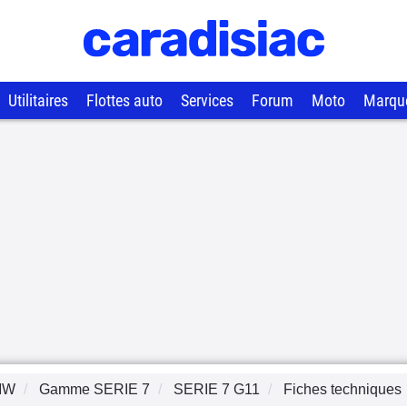
Utilitaires
Flottes auto
Services
Forum
Moto
Marqu
MW
Gamme
SERIE 7
SERIE 7 G11
Fiches techniques