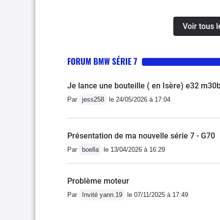
coups lors du passsage d
200km sur l'autonomie du
MORTE Sur 10 mois de po
bord et commande vocale 
Voir tous 
Malgré un service client
manoeuvrer dans rue étr
j ai finalement demandé 
rapport au tarif:Absence 
J’adore le look de cette 
FORUM BMW SÉRIE 7
gant de faible contenanc
Fiat.
rétrogradage des vitesses
Je lance une bouteille ( en Isère) e32 m30
par appui long sur la c
Par
jess258
le 24/05/2026 à 17:04
Présentation de ma nouvelle série 7 - G70
Par
boella
le 13/04/2026 à 16:29
Problème moteur
Par
Invité yann.19
le 07/11/2025 à 17:49