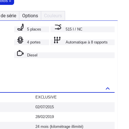
hotos
»
de série
Options
Couleurs
5 places
515 l / NC
4 portes
Automatique à 8 rapports
Diesel
EXCLUSIVE
02/07/2015
28/02/2019
24 mois (kilométrage illimité)