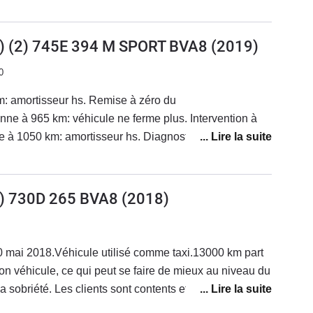
rès jolie finition une des plus rare.Ce
 à la hauteur des attentes de passionné bmw.
) (2) 745E 394 M SPORT BVA8
(2019)
0
: amortisseur hs. Remise à zéro du
ne à 965 km: véhicule ne ferme plus. Intervention à
 à 1050 km: amortisseur hs. Diagnostique à domicile:
éfauts. Direction la concession.Remise à zéro complet à
t envoie à la concession sur plateau... pour voiture de
000 à 5500 km: impossible de faire marcher l
1) 730D 265 BVA8
(2018)
 distance ou de faire préchauffer l habitable etc.
é par l intervention de bmw sur leurs serveurs
e d appels.6500 km: boîte bloquée en 1ère. Véhicule
30 mai 2018.Véhicule utilisé comme taxi.13000 km part
ique pendant 8 semaines. Changement pompe
 véhicule, ce qui peut se faire de mieux au niveau du
avaux 7500 a 10000: problèmes récurrents de boîte
la sobriété. Les clients sont contents et le chauffeur
 vitesses qui ne passent pas, montent dans les tours, à
ortissement parfait.Conduite eco permet de gagner