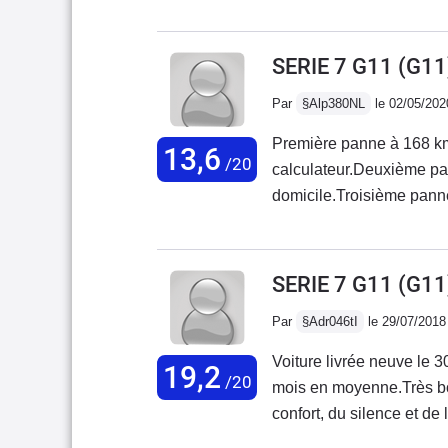
exclusive un confort irréprochable t
véhicule d'exception est
SERIE 7 G11 (G11
Par
§Alp380NL
le 02/05/202
Première panne à 168 km
13,6
/20
calculateur.Deuxième pan
domicile.Troisième panne
la voiture présente 71 d
1050 km après 3 pannes e
147000 eur neuve...De 2
SERIE 7 G11 (G1
application de services à
Par
§Adr046tI
le 29/07/2018
Problème finalement régl
sécurisés après une séri
Voiture livrée neuve le 
19,2
remorque pour diagnost
/20
mois en moyenne.Très bon
hydraulique et autres tr
confort, du silence et de 
(véhicule tremble au feu,
aussi!Points positifs:Am