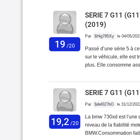
SERIE 7 G11 (G1
(2019)
Par
§Hig785Xy
le 04/05/202
19
/20
Passé d’une série 5 à cel
sur le véhicule, elle est 
plus. Elle consomme asse
sur tout un plein) mais c
suis à 6.8 en moyenne dep
elle bouge pas du tout 
SERIE 7 G11 (G1
Par
§del027bO
le 31/12/202
La bmw 730xd est l'une d
19,2
/20
niveau de la fiabilité mo
BMW.Consommation faible