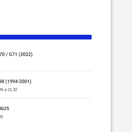
G70 / G71 (2022)
E38 (1994-2001)
26 à 21:32
0b35
26