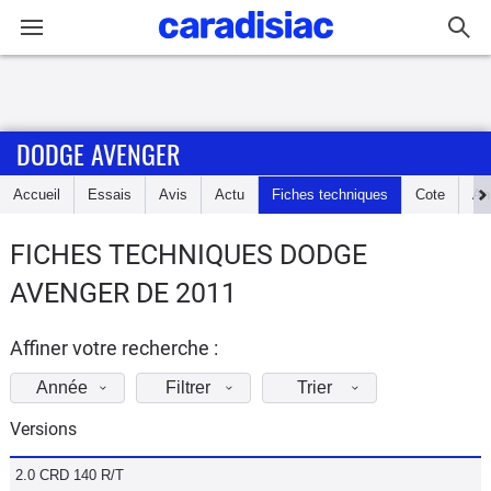
Connexion / Inscription
DODGE AVENGER
Accueil
Accueil
Essais
Avis
Actu
Fiches techniques
Cote
An
Actu
FICHES TECHNIQUES DODGE
Essais
AVENGER DE 2011
Guide
d'achat
Affiner votre recherche :
Année
Filtrer
Trier
Electriques
Versions
Utilitaires
2.0 CRD 140 R/T