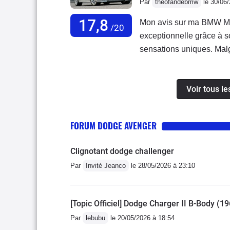
Par
theofandebmw
le 30/06
17,8
Mon avis sur ma BMW M
/20
exceptionnelle grâce à 
sensations uniques. Malgr
au quotidien.Concernant 
cause du système Vanos. 
Voir tous le
cela n’enlève pas le plai
de ma M5 est d’environ 1
une voiture équipée d’un
FORUM DODGE AVENGER
modèle, j’apprécie partic
ambiance plus rare et élé
Clignotant dodge challenger
rappelle la sportivité de
Par
Invité Jeanco
le 28/05/2026 à 23:10
insupportable est la boît
certaines situations et 
défauts, la BMW M5 E60 
[Topic Officiel] Dodge Charger II B-Body (1
mythique et un caractère
Par
lebubu
le 20/05/2026 à 18:54