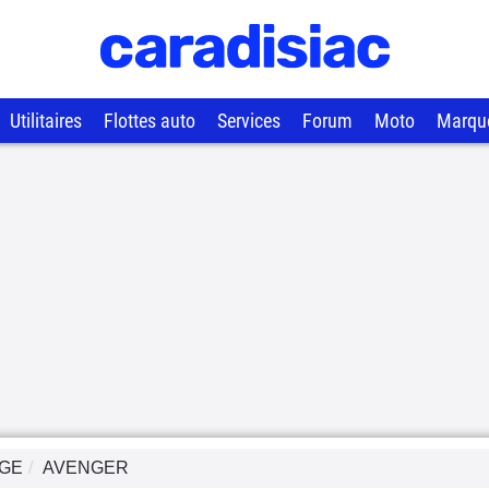
Utilitaires
Flottes auto
Services
Forum
Moto
Marqu
GE
AVENGER