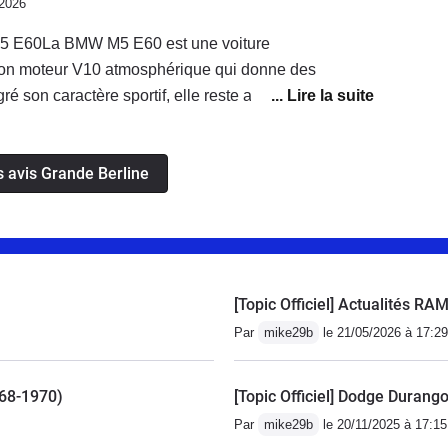
/2026
5 E60La BMW M5 E60 est une voiture
son moteur V10 atmosphérique qui donne des
é son caractère sportif, elle reste agréable à utiliser
les pannes, je suis tombé en panne deux fois à
C’est un point à surveiller sur ce modèle, même si
s avis Grande Berline
sir de conduire cette voiture.La consommation réelle
4,6 litres aux 100 km, ce qui reste raisonnable pour
 V10 de cette puissance.Parmi les petits plus de mon
ulièrement l’intérieur blanc qui apporte une
gante. Et la couleur bleu interlagos qui je trouve
[Topic Officiel] Actualités R
 ce modèle.Le principal défaut que je trouve
e de vitesses SMG7, qui peut être lente dans
Par
mike29b
le 21/05/2026 à 17:29
moins agréable qu’une boîte plus moderne.Malgré ses
reste une voiture incroyable avec un moteur
968-1970)
[Topic Officiel] Dodge Durango 
 qu’on retrouve rarement aujourd’hui.
Par
mike29b
le 20/11/2025 à 17:15