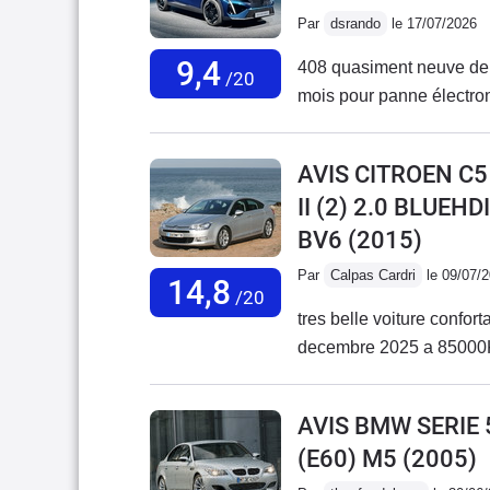
Par
dsrando
le 17/07/2026
9,4
408 quasiment neuve de
/20
mois pour panne électro
AVIS CITROEN C5
II (2) 2.0 BLUEH
BV6
(2015)
Par
Calpas Cardri
le 09/07/
14,8
/20
tres belle voiture confor
AVIS BMW SERIE 
(E60) M5
(2005)