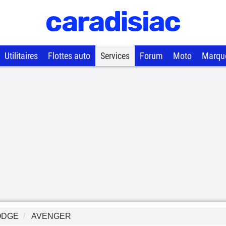
Utilitaires
Flottes auto
Services
Forum
Moto
Marqu
ODGE
AVENGER