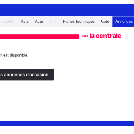
paratifs
Avis
Actu
Prix
Fiches techniques
Cote
Annonces
avec
’est disponible.
es annonces d'occasion