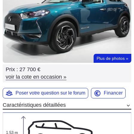
Flottes
Auto
Services
Forum
Plus de photos
»
Moto
Prix :
27 700 €
Marques
voir la cote en occasion
»
Poser votre question sur le forum
Financer
Caractéristiques détaillées
1,53 m