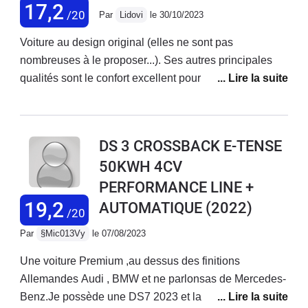
17,2
/20
Par
Lidovi
le 30/10/2023
Voiture au design original (elles ne sont pas
nombreuses à le proposer...). Ses autres principales
qualités sont le confort excellent pour la catégorie, la
tenue de route irréprochable, la boîte de vitesses
automatique très agréable et la finition de bon
niveau.Comme sur beaucoup de voitures actuelles, la
DS 3 CROSSBACK E-TENSE
direction manque un peu de précision et de ressenti de
50KWH 4CV
la route. Autre point d'amélioration : l'ergonomie de
PERFORMANCE LINE +
l'écran central n'est pas toujours très intuitif. En
synthèse, après plus de 4 années d'utilisation, je suis
19,2
AUTOMATIQUE
(2022)
/20
très satisfait d'avoir choisi cette DS3 CB, très
Par
§Mic013Vy
le 07/08/2023
attachante et avec laquelle je n'ai pas rencontré de
problèmes particuliers.
Une voiture Premium ,au dessus des finitions
Allemandes Audi , BMW et ne parlonsas de Mercedes-
Benz.Je possède une DS7 2023 et la technologie de la