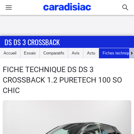
Connexion / Inscription
DS DS 3 CROSSBACK
Accueil
Accueil
Essais
Comparatifs
Avis
Actu
Fiches technique
Actu
FICHE TECHNIQUE DS DS 3
Essais
CROSSBACK
1.2 PURETECH 100 SO
Guide
CHIC
d'achat
Electriques
Utilitaires