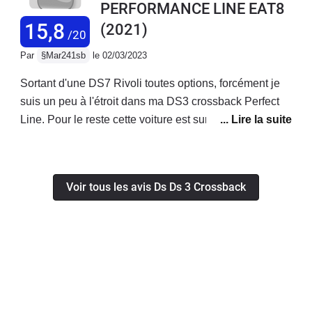
PERFORMANCE LINE EAT8
aucun problème technique à déplorer.
15,8
(2021)
/20
Par
§Mar241sb
le 02/03/2023
Sortant d'une DS7 Rivoli toutes options, forcément je
suis un peu à l'étroit dans ma DS3 crossback Perfect
Line. Pour le reste cette voiture est surement ce qui se
fait de mieux dans sa catégorie. Après avoir essayé la
Mini, il n'y a pas photo même si c'est moins "à la mode"
pour faire le bling-bling au Cap Ferret ou en
Voir tous les avis Ds Ds 3 Crossback
ville.L'essayer c'est l'adopter. Allez y !Jamais aucun
souci et tant mieux