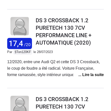
3 est supérieure, notamment pour le système DMLA.Le
confort de la DS3, son amortissement est parfait.La
conduite en électrique est tout simplement un pur
DS 3 CROSSBACK 1.2
bonheur, silence et nervosité.
PURETECH 130 7CV
PERFORMANCE LINE +
17,4
AUTOMATIQUE
(2020)
/20
Par
§Ton120KF
le 28/07/2023
12/2020, entre une Audi Q2 et cette DS 3 Crossback,
le coup de foudre a été radical. Voiture Française,
forme ramassée, style intérieur unique basé avant tout
sur le chaud charme à la française et non sur la rigueur
froide d’autres voitures à succès, options nombreuses
et qui marchent, pour une première série je dis « très
DS 3 CROSSBACK 1.2
bien ». Après 2,5 ans je la trouve toujours super à tous
PURETECH 130 7CV
points de vue ( et j’en ai encore des compliments ). nb: