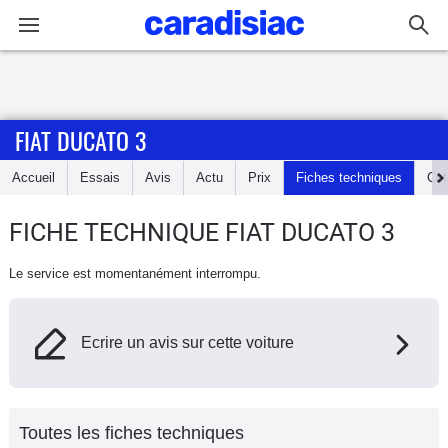
Connexion / Inscription
FIAT DUCATO 3
Accueil
Accueil
Essais
Avis
Actu
Prix
Fiches techniques
Cot
Actu
FICHE TECHNIQUE FIAT DUCATO 3
Essais
Le service est momentanément interrompu.
Guide
d'achat
Ecrire un avis sur cette voiture
Electriques
Utilitaires
Toutes les fiches techniques