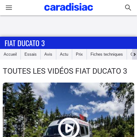
Connexion / Inscription
FIAT DUCATO 3
Accueil
Accueil
Essais
Avis
Actu
Prix
Fiches techniques
Cot
Actu
TOUTES LES VIDÉOS FIAT DUCATO 3
Essais
Guide
d'achat
Electriques
Utilitaires