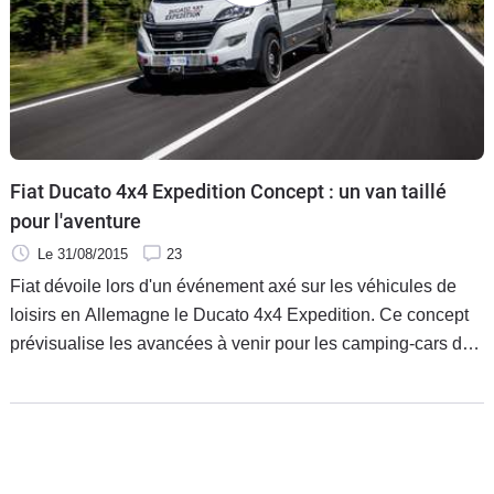
Flottes
Auto
Services
Forum
Fiat Ducato 4x4 Expedition Concept : un van taillé
pour l'aventure
Moto
Le 31/08/2015
23
Marques
Fiat dévoile lors d'un événement axé sur les véhicules de
loisirs en Allemagne le Ducato 4x4 Expedition. Ce concept
prévisualise les avancées à venir pour les camping-cars de
la firme. Son capot abrite un bloc 2,3l Multijet II de 150
chevaux.