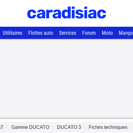
Utilitaires
Flottes auto
Services
Forum
Moto
Marqu
AT
Gamme
DUCATO
DUCATO 3
Fiches techniques