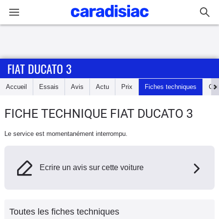
Connexion / Inscription
FIAT DUCATO 3
Accueil
Accueil
Essais
Avis
Actu
Prix
Fiches techniques
Cot
Actu
FICHE TECHNIQUE FIAT DUCATO 3
Essais
Le service est momentanément interrompu.
Guide
d'achat
Ecrire un avis sur cette voiture
Electriques
Utilitaires
Toutes les fiches techniques