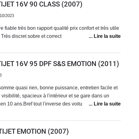
TIJET 16V 90 CLASS
(2007)
/10/2023
 fiable très bon rapport qualité prix confort et très utile
elle coche toute les case Très discret sobre et correct
LTIJET 16V 95 DPF S&S EMOTION
(2011)
3
somme quasi rien, bonne puissance, entretien facile et
isibilité, spacieux à l'intérieur et se gare dans un
 10 ans.Bref tout l'inverse des voitures
ous les jours et je le garderai le plus longtemps
bien en ville que sur autoroute.
TIJET EMOTION
(2007)