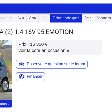
paratifs
Avis
Actu
Prix
Fiches techniques
Cote
Annonces
EA
(2) 1.4 16V 95 EMOTION
Prix :
16 350 €
voir la cote en occasion
»
Poser votre question sur le forum
Financer
hotos
»