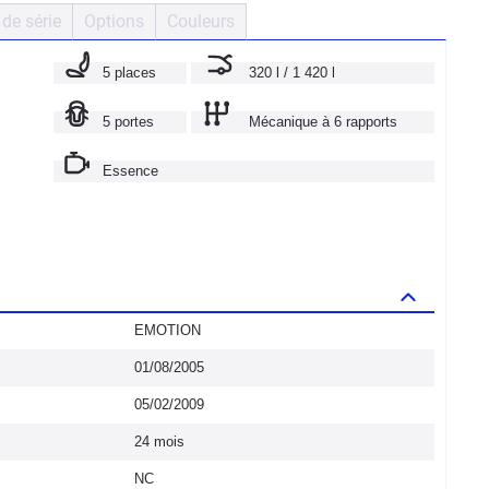
de série
Options
Couleurs
5 places
320 l / 1 420 l
5 portes
Mécanique à 6 rapports
Essence
EMOTION
01/08/2005
05/02/2009
24 mois
NC