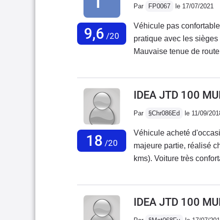
Par
FP0067
le 17/07/2021
Véhicule pas confortable , consommation exceptionnelle de 3.8l/100 , coté
9,6
/20
pratique avec les sièges a
Mauvaise tenue de route
marque . A 200 000 KMS la
moteur , donc impératif 
souhaitez l'acquisition d
IDEA JTD 100 MU
220 000 kms .
Par
§Chr086Ed
le 11/09/201
Véhicule acheté d'occasio
18
/20
majeure partie, réalisé 
kms). Voiture très confor
d'avoir un plafond haut. 
faire beaucoup de route
car la Fiat idea, dans ce 
IDEA JTD 100 MU
Consommation sur route à 