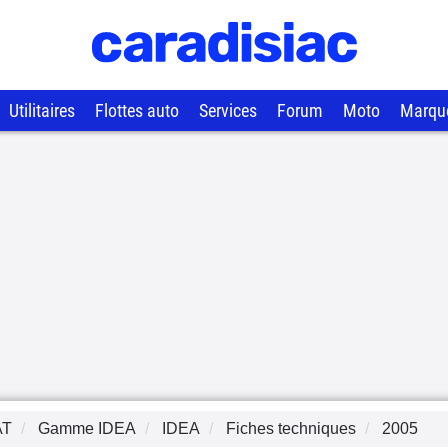
Utilitaires
Flottes auto
Services
Forum
Moto
Marqu
AT
Gamme
IDEA
IDEA
Fiches techniques
2005