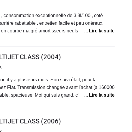
rrière rabattable , entretien facile et peu onéreux.
 en courbe malgré amortisseurs neufs et pneus de
 chaine de distribution a cassé , j'ai du remplacer le
à remplacer si vous avez ce kilométrage OU SI vous
e ce modèle ( jtd multijet) .De mémoire FIAT préconise
LTIJET CLASS
(2004)
8
n il y a plusieurs mois. Son suivi était, pour la
chez Fiat. Transmission changée avant l'achat (à 160000
table, spacieuse. Moi qui suis grand, c'est plutôt bien
Motorisation suffisante (un peu plus de 100 ch.) pour
 (entre 15 et 20000 kms/an). Dépassements sécurisés
modèle, a de la reprise et c'est très agréable.
LTIJET CLASS
(2006)
peine 5l/100. En ville je sais pas trop, j'habite à la