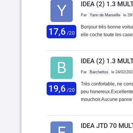
IDEA (2) 1.3 MUL
Par
Yann de Marseille
le 29
Bonjour très bonne voiture
17,6
/20
IDEA (2) 1.3 MU
Par
Barchettos
le 24/02/202
Très confortable, ne con
19,6
/20
peu honereux.Excellente v
mouchoir.Aucune panne en
"modernes".Je m'en sers t
possible !Pratique aussi 
IDEA JTD 70 MUL