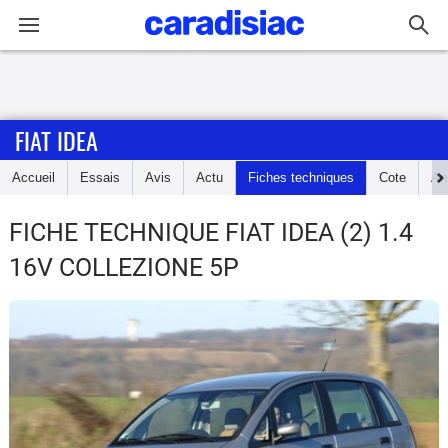
Connexion / Inscription
FIAT IDEA
Accueil
Accueil
Essais
Avis
Actu
Fiches techniques
Cote
An
Actu
FICHE TECHNIQUE FIAT IDEA
(2) 1.4
Essais
16V COLLEZIONE 5P
Guide
d'achat
Electriques
Utilitaires