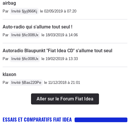
airbag
trois mois chez le concessionnaire (si
Par
Invité §jyj866Kj
le 02/05/2019 à 07:20
on resitue l'époque de sa sortie)
comme chez Ford et son maudit Cmax
Auto-radio qui s'allume tout seul !
par exemple... Bon, vous m'avez
Par
Invité §fic008Ux
le 18/03/2019 à 14:06
compris, je l'aime cette Idea !
Autoradio Blaupunkt "Fiat Idea CD" s'allume tout seul
Par
Invité §fic008Ux
le 19/02/2019 à 13:33
klaxon
Par
Invité §Bas220Pe
le 11/12/2018 à 21:01
Aller sur le Forum Fiat Idea
ESSAIS ET COMPARATIFS FIAT IDEA