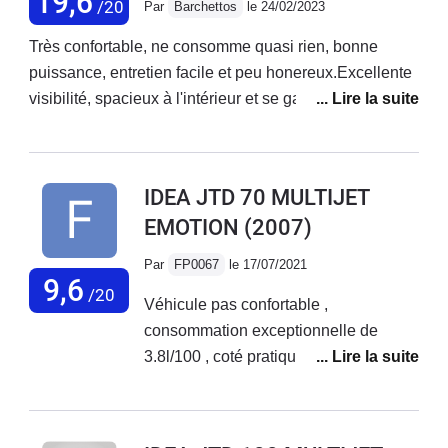
19,6
/20
Par
Barchettos
le 24/02/2023
Très confortable, ne consomme quasi rien, bonne
puissance, entretien facile et peu honereux.Excellente
visibilité, spacieux à l'intérieur et se gare dans un
mouchoir.Aucune panne en 10 ans.Bref tout l'inverse
des voitures "modernes".Je m'en sers tous les jours et
je le garderai le plus longtemps possible !Pratique
IDEA JTD 70 MULTIJET
aussi bien en ville que sur autoroute.
EMOTION
(2007)
Par
FP0067
le 17/07/2021
9,6
/20
Véhicule pas confortable ,
consommation exceptionnelle de
3.8l/100 , coté pratique avec les sièges
arrière rabattable , entretien facile et
peu onéreux. Mauvaise tenue de route
en courbe malgré amortisseurs neufs