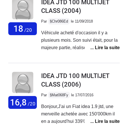
IDEA JTD 100 MULTIJET
et pneus de marque . A 200 000 KMS
CLASS
(2004)
la chaine de distribution a cassé , j'ai
du remplacer le moteur , donc impératif
Par
§Chr086Ed
le 11/09/2018
à remplacer si vous avez ce
18
/20
Véhicule acheté d'occasion il y a
kilométrage OU SI vous souhaitez
plusieurs mois. Son suivi était, pour la
l'acquisition de ce modèle ( jtd multijet)
majeure partie, réalisé chez Fiat.
.De mémoire FIAT préconise 220 000
Transmission changée avant l'achat (à
kms .
160000 kms). Voiture très confortable,
spacieuse. Moi qui suis grand, c'est
IDEA JTD 100 MULTIJET
plutôt bien d'avoir un plafond haut.
CLASS
(2006)
Motorisation suffisante (un peu plus de
100 ch.) pour faire beaucoup de route
Par
§Mat068Fy
le 17/07/2016
(entre 15 et 20000 kms/an).
16,8
/20
Bonjour,J'ai un Fiat idea 1.9 jtd, une
Dépassements sécurisés car la Fiat
merveille achetée avec 150'000km il
idea, dans ce modèle, a de la reprise
en a aujourd'hui 339'000 km. Pièces
et c'est très agréable. Consommation