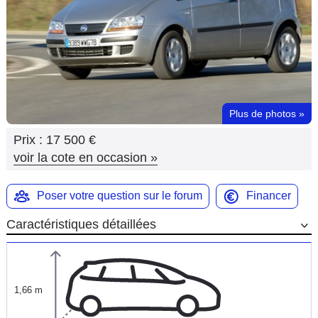
Flottes
Auto
Services
Forum
Plus de photos
»
Prix :
17 500 €
Moto
voir la cote en occasion
»
Marques
Poser votre question sur le forum
Financer
Caractéristiques détaillées
1,66 m