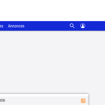
es
Annonces
006