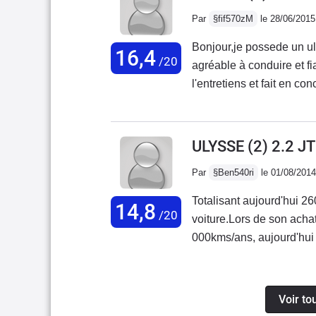
seulement 1 heure de rou
Par
§fif570zM
le 28/06/2015
débitmètre qui a lâché) j 
ma ZX 1.9TD que j avait av
Bonjour,je possede un u
16,4
/20
absolument plus tu l entre
agréable à conduire et f
vendre un de mes bras po
l'entretiens et fait en co
dans acheter 1 voila mon 
seul.Très bon véhicule 
( 2/10) et pour la caisse e
cousins( 807,C8,lancia )
ULYSSE (2) 2.2 
Par
§Ben540ri
le 01/08/2014
Totalisant aujourd'hui 26
14,8
/20
voiture.Lors de son achat 
000kms/ans, aujourd'hui s
"déplaçoir" sont venus s
nous en séparer. Et ce, p
soucis particuliers (ou p
Voir to
chargement et tout simple