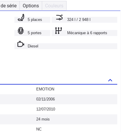
de série
Options
Couleurs
5 places
324 l / 2 948 l
5 portes
Mécanique à 6 rapports
Diesel
EMOTION
02/11/2006
12/07/2010
24 mois
NC