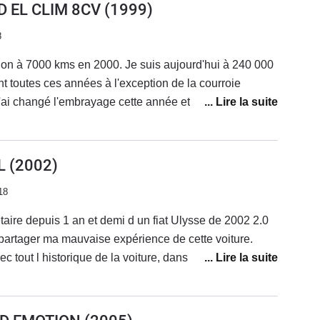
D EL CLIM 8CV
(1999)
8
ion à 7000 kms en 2000. Je suis aujourd'hui à 240 000
toutes ces années à l'exception de la courroie
ai changé l'embrayage cette année et j'ai roulé près de
encombre.La consommation est raisonnable si on a une
 une très bonne routière.La puissance permet de rouler
 remplace quelques pièces d'usure, mais jamais de
L
(2002)
ontre je ne vais jamais en concession où les prix sont
18
étaire depuis 1 an et demi d un fiat Ulysse de 2002 2.0
partager ma mauvaise expérience de cette voiture.
 tout l historique de la voiture, dans les 15 jours qui
gue d étanchéité des injecteurs qui mon lâcher. donc
ge et 300 Euro de facture je récupère ma voiture qui