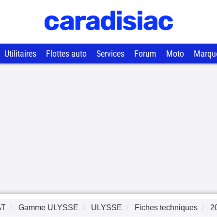
Utilitaires
Flottes auto
Services
Forum
Moto
Marqu
AT
Gamme
ULYSSE
ULYSSE
Fiches techniques
2