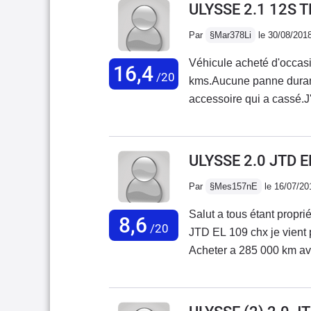
ULYSSE 2.1 12S T
Par
§Mar378Li
le 30/08/201
Véhicule acheté d'occas
16,4
/20
kms.Aucune panne durant 
accessoire qui a cassé.J'
4 000 kms cet été sans 
conduite souple et c'est
chargé sans problème.Je
ULYSSE 2.0 JTD E
casse ni de panne. Par c
Par
§Mes157nE
le 16/07/20
prohibitifs.
Salut a tous étant propri
8,6
/20
JTD EL 109 chx je vient 
Acheter a 285 000 km avec
on suivie l achat, les ba
après un passage au gara
roule super bien pendant la première année avec quel que frais d usure