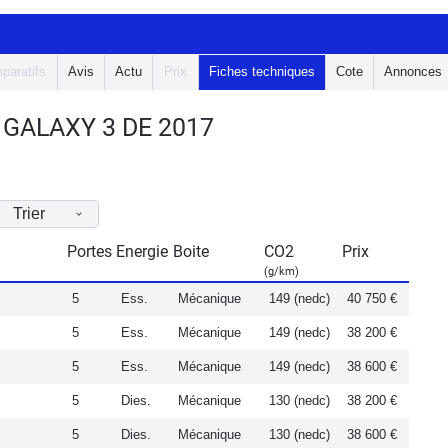
paratifs
Avis
Actu
Prix
Fiches techniques
Cote
Annonces
GALAXY 3 DE 2017
Trier
Portes
Energie
Boite
CO2
Prix
(g/km)
5
Ess.
Mécanique
149 (nedc)
40 750 €
5
Ess.
Mécanique
149 (nedc)
38 200 €
5
Ess.
Mécanique
149 (nedc)
38 600 €
5
Dies.
Mécanique
130 (nedc)
38 200 €
5
Dies.
Mécanique
130 (nedc)
38 600 €