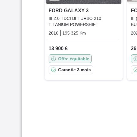
FORD GALAXY 3
F
III 2.0 TDCI BI-TURBO 210
II
TITANIUM POWERSHIFT
BU
2016
195 325 Km
Automatique
Diesel
20
13 900 €
26
Offre équitable
Garantie 3 mois