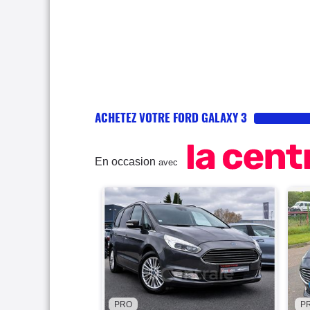
ACHETEZ VOTRE FORD GALAXY 3
En occasion
avec
PRO
P