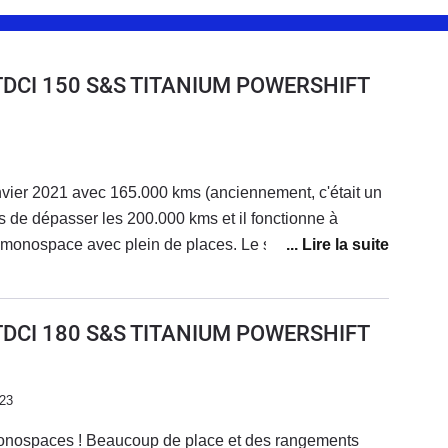
0 TDCI 150 S&S TITANIUM POWERSHIFT
nvier 2021 avec 165.000 kms (anciennement, c'était un
ens de dépasser les 200.000 kms et il fonctionne à
 monospace avec plein de places. Le système de repli
ument génial avec les boutons d'accès par le coffre. Le
et se relève électriquement. Tous les sièges rabattus,
et parfaitement plat.Il se conduit pratiquement comme
0 TDCI 180 S&S TITANIUM POWERSHIFT
 grand confort. Je possède l'option sièges massant,
ts et ventilés. Génial !Je confirme que la consommation
ute à 130 au régulateur, avec coffre de toit, porte vélo
023
à bord.10 litres sur des petits parcours urbains. Je l'ai
onospaces ! Beaucoup de place et des rangements