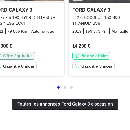
ORD GALAXY 3
FORD GALAXY 3
I (2) 2.5 190 HYBRID TITANIUM
III 2.0 ECOBLUE 150 S&S
SINESS ECVT
TITANIUM BV6
21
79 585 Km
Automatique
Hybrid_essence_electric
2019
159 373 Km
Manuelle
 900 €
14 290 €
Offre équitable
Bonne affaire
Garantie 6 mois
Garantie 3 mois
Toutes les annonces Ford Galaxy 3 d'occasion