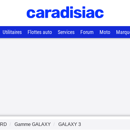
Utilitaires
Flottes auto
Services
Forum
Moto
Marqu
ORD
Gamme
GALAXY
GALAXY 3