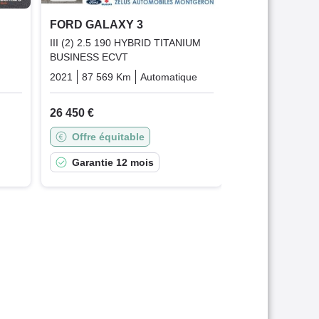
Offre équit
FORD GALAXY 3
Garantie 1
III (2) 2.5 190 HYBRID TITANIUM
BUSINESS ECVT
Diesel
2021
87 569 Km
Automatique
Hybrid_essence_electric
26 450 €
Offre équitable
Garantie 12 mois