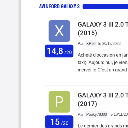
AVIS FORD GALAXY 3
GALAXY 3 III 2.
(2015)
Par
XP30
le 20/12/2023
14,8
/20
Acheté d'occasion en ja
taxi). Aujourd'hui, je vi
merveille.C'est un grand
des banquettes est absol
troisième rang s'abaisse 
le plancher est immense 
GALAXY 3 III 2.
une berline dans un très
(2017)
multi-contours, chauffan
est de 7 litres sur autoro
Par
Pooky78300
le 18/11/2
15
sur boule d'attelage et 6 
/20
Le dernier des grands m