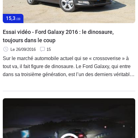
Flottes
Auto
15,3
/20
Services
Essai vidéo - Ford Galaxy 2016 : le dinosaure,
toujours dans le coup
Forum
Le 26/09/2016
15
Sur le marché automobile actuel qui se « crossoverise » à
Moto
tout va, il fait figure de dinosaure. Le Ford Galaxy, qui entre
dans sa troisième génération, est l’un des derniers véritables
Marques
monospaces 7 places. A-t-il encore sa place ?