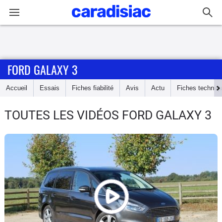
Connexion / Inscription
FORD GALAXY 3
Accueil
Accueil
Essais
Fiches fiabilité
Avis
Actu
Fiches techniq
Actu
TOUTES LES VIDÉOS FORD GALAXY 3
Essais
Guide
d'achat
Electriques
Utilitaires