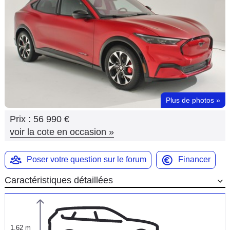
Flottes
Auto
Services
Forum
Plus de photos
»
Moto
Prix :
56 990 €
Marques
voir la cote en occasion
»
Poser votre question sur le forum
Financer
Caractéristiques détaillées
1,62 m