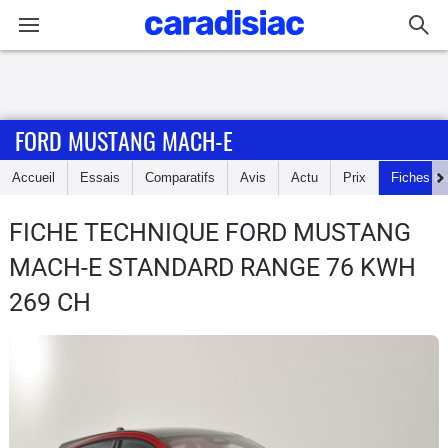
Connexion / Inscription
FORD MUSTANG MACH-E
Accueil
Accueil
Essais
Comparatifs
Avis
Actu
Prix
Fiches te
Actu
FICHE TECHNIQUE FORD MUSTANG
Essais
MACH-E
STANDARD RANGE 76 KWH
Guide
269 CH
d'achat
Electriques
Utilitaires