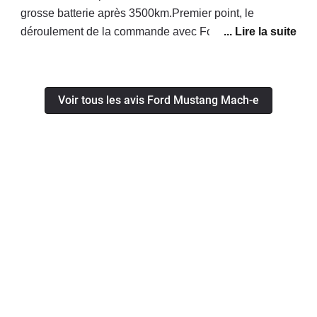
grosse batterie après 3500km.Premier point, le
déroulement de la commande avec Ford et son réseau,
très décevant, aucune communication sur le suivi, on
me dit dans un mail que si je ne suis pas content, je
n'ai qu'à annuler la commande, et au final il y a eu 1
Voir tous les avis Ford Mustang Mach-e
mois de retard + un blocage en concession le jour de
la livraison à cause du rappel des contacteurs de
batterie alors qu'une heure avant le concess m'avait
fait et envoyé la carte grise.Au sujet de l'autonomie,
elle est annoncée de 540km avec 100%, dans mon
cas, je recharge uniquement jusqu'à 80% en chargeant
à la maison avec une borne 11kw et je n'ai pas d'utilité
pour mon trajet quotidien de charger a 100%. Je fais un
trajet quotidien de 180km répartie sur route de
montagne à 1000m + campagne (1/3), traversé de ville
(1/3), et autoroute suisse à 120km/h (1/3).Malgré cet
été chaud et sans utiliser la clim, impossible de