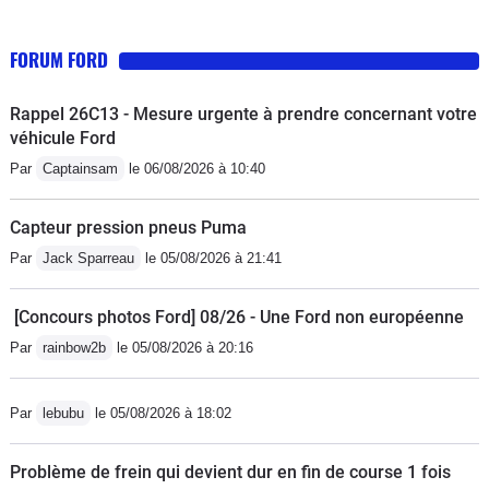
dépasser les 370km d'autonomie avec 80% de charge,
pourtant l'ordinateur de bord me donne une conso
FORUM FORD
moyenne de 16Kwh/100km (inférieur aux données
constructeur) et aussi à chaque charge, l'appli Ford me
Rappel 26C13 - Mesure urgente à prendre concernant votre
dit que je recharge 27kw/h en environ 2h30 (ce qui
véhicule Ford
donnerait 15KWh/100km). Donc sur l'autonomie, rien
Par
Captainsam
le 06/08/2026 à 10:40
qu'en été il y a déjà facile 100km de moins
qu'annoncé.Le cout en energie pour mon cas est
Capteur pression pneus Puma
d'environ 4.5euro par jour/pour 180km.Les aides à la
Par
Jack Sparreau
le 05/08/2026 à 21:41
conduite, c'est une horreur, elles sont bien trop
intrusives (même au réglage minimum). En roulant au
[Concours photos Ford] 08/26 - Une Ford non européenne
régulateur avec maintiens de voies, la voiture va même
Par
rainbow2b
le 05/08/2026 à 20:16
jusqu'à couper des virages et lignes blanches si on ne
retient pas fermement le volant. Si une voiture qui est
devant vous a moins de 50m et que celle-ci tourne
Par
lebubu
le 05/08/2026 à 18:02
sans mettre de clignotant, le Mach-e affiche une alerte
collision sur le tableau de bord (de même si la caméra
Problème de frein qui devient dur en fin de course 1 fois