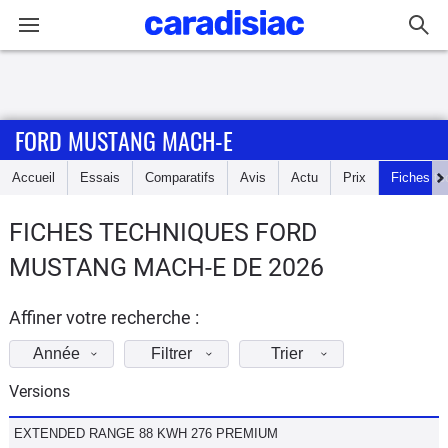
Connexion / Inscription
FORD MUSTANG MACH-E
Accueil
Accueil
Essais
Comparatifs
Avis
Actu
Prix
Fiches te
Actu
FICHES TECHNIQUES FORD
Essais
MUSTANG MACH-E DE 2026
Guide
d'achat
Affiner votre recherche :
Année
Filtrer
Trier
Electriques
Versions
Utilitaires
EXTENDED RANGE 88 KWH 276 PREMIUM