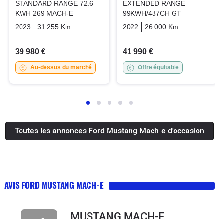
STANDARD RANGE 72.6
EXTENDED RANGE
KWH 269 MACH-E
99KWH/487CH GT
2023
31 255 Km
Automatique
Electric
2022
26 000 Km
Automatiq
39 980 €
41 990 €
Au-dessus du marché
Offre équitable
Toutes les annonces Ford Mustang Mach-e d'occasion
AVIS FORD MUSTANG MACH-E
MUSTANG MACH-E