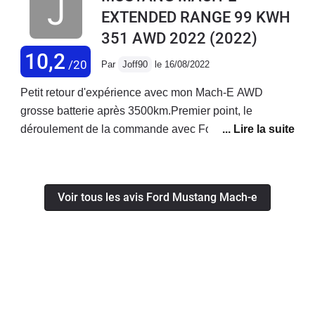
EXTENDED RANGE 99 KWH
351 AWD 2022
(2022)
10,2
/20
Par
Joff90
le 16/08/2022
Petit retour d'expérience avec mon Mach-E AWD
grosse batterie après 3500km.Premier point, le
déroulement de la commande avec Ford et son réseau,
très décevant, aucune communication sur le suivi, on
me dit dans un mail que si je ne suis pas content, je
n'ai qu'à annuler la commande, et au final il y a eu 1
Voir tous les avis Ford Mustang Mach-e
mois de retard + un blocage en concession le jour de
la livraison à cause du rappel des contacteurs de
batterie alors qu'une heure avant le concess m'avait
fait et envoyé la carte grise.Au sujet de l'autonomie,
elle est annoncée de 540km avec 100%, dans mon
cas, je recharge uniquement jusqu'à 80% en chargeant
à la maison avec une borne 11kw et je n'ai pas d'utilité