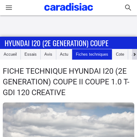
Connexion / Inscription
HYUNDAI I20 (2E GENERATION) COUPE
Accueil
Accueil
Essais
Avis
Actu
Fiches techniques
Cote
An
Actu
FICHE TECHNIQUE HYUNDAI I20 (2E
Essais
GENERATION) COUPE
II COUPE 1.0 T-
Guide
GDI 120 CREATIVE
d'achat
Electriques
Utilitaires