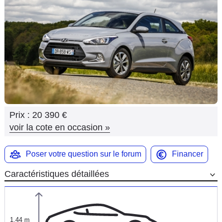
Flottes
Auto
Services
Forum
Moto
Prix :
20 390 €
Marques
voir la cote en occasion
»
Poser votre question sur le forum
Financer
Caractéristiques détaillées
1,44 m