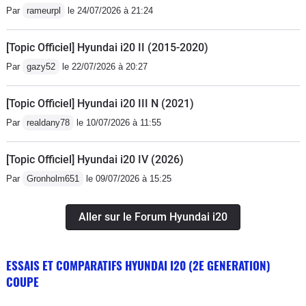
Par
rameurpl
le 24/07/2026 à 21:24
peut-être un peu plus d'insonorisation, mais j'adore le
bruit du moteur.Très bon confort avec siège à mémoire
[Topic Officiel] Hyundai i20 II (2015-2020)
de forme, vous pouvez clairement effectué de long
trajet sans vous plaindre de la position.
Par
gazy52
le 22/07/2026 à 20:27
[Topic Officiel] Hyundai i20 III N (2021)
Par
realdany78
le 10/07/2026 à 11:55
[Topic Officiel] Hyundai i20 IV (2026)
Par
Gronholm651
le 09/07/2026 à 15:25
Aller sur le Forum Hyundai i20
ESSAIS ET COMPARATIFS HYUNDAI I20 (2E GENERATION)
COUPE