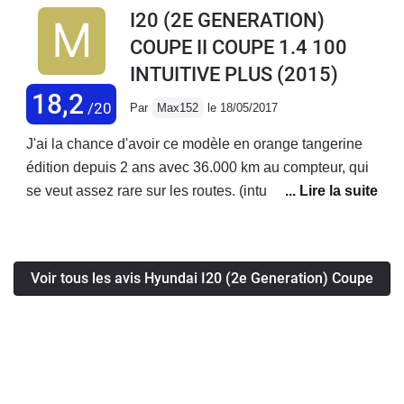
meilleure facture. Une alternative originale et
I20 (2E GENERATION)
intéressante face au Clio et 208 qui inondent le
COUPE II COUPE 1.4 100
marché.
INTUITIVE PLUS
(2015)
18,2
/20
Par
Max152
le 18/05/2017
J'ai la chance d'avoir ce modèle en orange tangerine
édition depuis 2 ans avec 36.000 km au compteur, qui
se veut assez rare sur les routes. (intuitive plus)Les
regards se portent évidemment dessus, surtout avec
des jantes 17'Elle se démarque clairement avec son
style si spécifique en comparaison sur un parking
Voir tous les avis Hyundai I20 (2e Generation) Coupe
rempli et son toit tombant vers l'arrière, lui donne
vraiment une allure sportive.C'est une voiture à voir en
vrai, ça change des photos, elle paraît plus basse et
plus affiné.N'hésite pas à consulter mon profil pour les
photos.Led de jour et led de nuit, magnifique vue de
côté en soirée/nuit, c'est un plus pour être vu