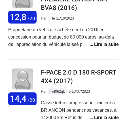
BVA8
(2016)
12,8
/20
Par
le 11/10/2023
Propriétaire du véhicule achète neuf en 2016 en
concession pour un budget de 80 000 euros, au-dela
de l'appréciation du véhicule laissé plus haut , un SAV
inexistant avec 9 mois d'attente sur des Pieces
détachées ( radiateur) 1 an sur la chaine de distribution
et un service client de la marques qui a perdu le sens
F-PACE 2.0 D 180 R-SPORT
du mot client.( octobre 2023) et qui ne rappelle même
4X4
(2017)
pas ( la concession n'ayant aucun pouvoir)Ce n'est pas
digne d'une marque comme Jaguar et d'un budget de
Par
§vil062qk
le 13/07/2023
cet ordre. Pour les futurs propriétaires de véhicules
14,4
/20
Casse turbo compresseur + moteur à
neufs qui plus est d'occasion : passer votre tour ou
BRIANCON pendant nos vacances, à
revendez vite.Dommage j'aime la ligne de cette
142000 km.Refus de prise en charge
voiture, mais plus jamais !Thierry
par la concession de GapFrais de