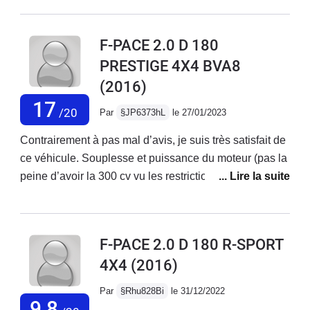
rapatriement à Avignon à mes frais
(1000 euros)Devis de la concession
F-PACE 2.0 D 180
d’Avignon : 19000 euros de
PRESTIGE 4X4 BVA8
travaux.Aucune prise en charge de la
(2016)
marque. Refus de prise en charge du
rapatriement, aucune offre sur un
17
/20
Par
§JP6373hL
le 27/01/2023
véhicule neuf, proposition de reprise
du véhicule en l’état a 1500 euros.À
Contrairement à pas mal d’avis, je suis très satisfait de
fuir…
ce véhicule. Souplesse et puissance du moteur (pas la
peine d’avoir la 300 cv vu les restrictions de vitesse
qu’onnous impose). Intérieur spacieux et coffre
immense. Aucun problème depuis 3 ans et entretien
courant chez Midas car très mauvais accueil chez
F-PACE 2.0 D 180 R-SPORT
Jaguar. Les seules remarques négatives que je peux
4X4
(2016)
faire ce sont les plastiques intérieurs imitation bois qui
sont indignes d’une Jaguar, la suspension trop ferme
Par
§Rhu828Bi
le 31/12/2022
qui fait un peu tape-cul sur routes dégradées etces
9,8