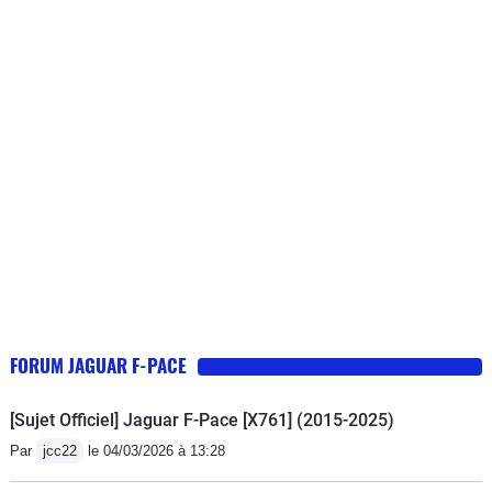
sous prétexte que j'ai fait une vidange
avec les produit conforme dans un
garage autre que mon
concessionnaire qui ne pouvait me
recevoir avant plusieurs mois (Atelier
sur chargé).Pour rappel depuis 2014
la lois stipule que nous ne sommes
plus obligés d'aller chez notre
concessionnaire ... bref je vous
conseille de bien regarder les avis
avant d'aller acheter une voiture de
"luxe" qui ne mérite pas son statut.J'ai
tous les documents en ma possession
FORUM JAGUAR F-PACE
qui prouve ma bonne foi et je suis prêt
à faire une démarche en justice
[Sujet Officiel] Jaguar F-Pace [X761] (2015-2025)
collective pour empêcher c'est monstre
Par
jcc22
le 04/03/2026 à 13:28
industriel qui ne respecte pas nos lois
françaises.