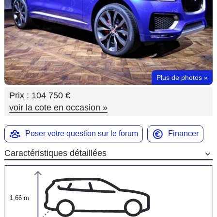
Flottes
Auto
Services
Forum
Plus de photos
»
Prix :
104 750 €
Moto
voir la cote en occasion
»
Marques
Poser votre question sur le forum
Financer
Caractéristiques détaillées
1,66 m