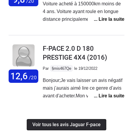
/20
Voiture acheté à 150000km moins de
passages de roues trop hauts qui pour moi dégradent
4 ans. Voiture ayant roule en longue
la ligne de la voiture, comme si on achetait une F-Pace
distance principalement. Turbo hs a
pour crapahuter dans les champs...
160000 km. Remplacement fait chez
garagiste indépendant. Vanne EGR
change. A 170000 km environ
F-PACE 2.0 D 180
redémarrage impossible du véhicule
PRESTIGE 4X4
(2016)
après un trajet mixte. Dépannage chez
jaguar. Diagnostique moteur HS.
Par
§mis467Qe
le 19/12/2022
13000 euros. Sous réserve de
12,6
/20
Bonjour;Je vais laisser un avis négatif
démontage. La voiture n’as pas été
mais j'aurais aimé lire ce genre d'avis
réparée et vendue en reprise en
avant d'acheter.Mon véhicule qui avait
garage. Qualité de fabrication des
moins de 6 ans et moins de 100000km
plastique un peu cheap.
avec tous les entretiens a eu le moteur
Comportement routier très correct.
cassé (segment...), résultat 15000 euro
Boîte auto ZF 8 très agréable.
Voir tous les avis Jaguar F-pace
de ma poche et 0% prise en charge