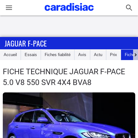
Connexion / Inscription
JAGUAR F-PACE
Accueil
Accueil
Essais
Fiches fiabilité
Avis
Actu
Prix
Fiches
Actu
FICHE TECHNIQUE JAGUAR F-PACE
Essais
5.0 V8 550 SVR 4X4 BVA8
Guide
d'achat
Electriques
Utilitaires