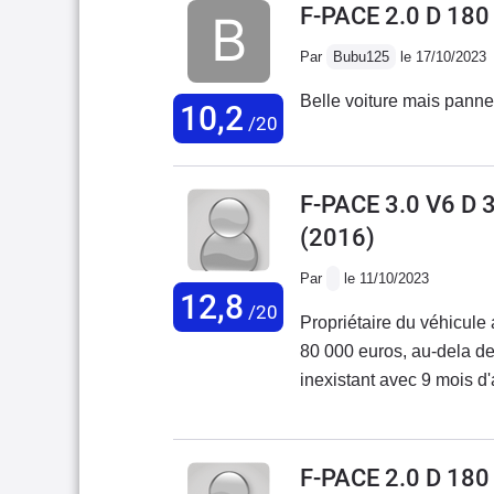
F-PACE 2.0 D 18
Par
Bubu125
le 17/10/2023
Belle voiture mais panne 
10,2
/20
F-PACE 3.0 V6 D
(2016)
Par
le 11/10/2023
12,8
/20
Propriétaire du véhicul
80 000 euros, au-dela de
inexistant avec 9 mois d'
la chaine de distribution
du mot client.( octobre 
n'ayant aucun pouvoir)C
F-PACE 2.0 D 18