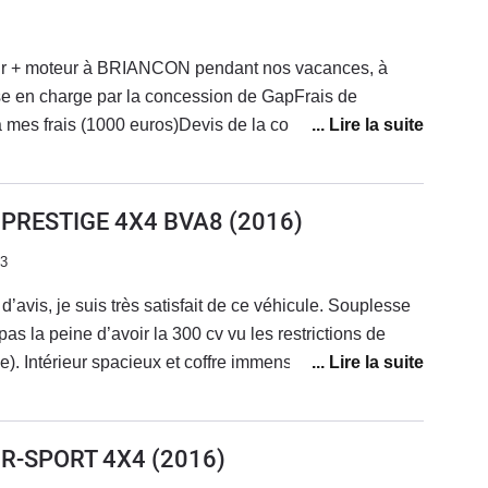
 les futurs propriétaires de véhicules neufs qui plus est
e tour ou revendez vite.Dommage j'aime la ligne de
jamais !Thierry
r + moteur à BRIANCON pendant nos vacances, à
e en charge par la concession de GapFrais de
 mes frais (1000 euros)Devis de la concession
 de travaux.Aucune prise en charge de la marque.
 du rapatriement, aucune offre sur un véhicule neuf,
 véhicule en l’état a 1500 euros.À fuir…
0 PRESTIGE 4X4 BVA8
(2016)
23
’avis, je suis très satisfait de ce véhicule. Souplesse
as la peine d’avoir la 300 cv vu les restrictions de
). Intérieur spacieux et coffre immense. Aucun
 entretien courant chez Midas car très mauvais accueil
remarques négatives que je peux faire ce sont les
tation bois qui sont indignes d’une Jaguar, la
0 R-SPORT 4X4
(2016)
i fait un peu tape-cul sur routes dégradées etces