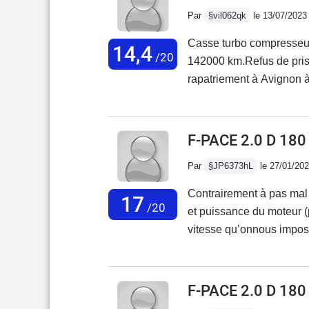
budget de cet ordre. Pour
Par
§vil062qk
le 13/07/2023
d'occasion : passer votr
cette voiture, mais plus 
Casse turbo compresseu
14,4
/20
142000 km.Refus de pris
rapatriement à Avignon à
d’Avignon : 19000 euros
Refus de prise en charge
proposition de reprise du
F-PACE 2.0 D 18
Par
§JP6373hL
le 27/01/20
Contrairement à pas mal d
17
/20
et puissance du moteur (p
vitesse qu’onnous impose
problème depuis 3 ans et
chez Jaguar. Les seules 
plastiques intérieurs imi
F-PACE 2.0 D 18
suspension trop ferme qu