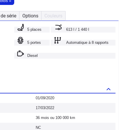
hotos
»
de série
Options
Couleurs
5 places
613 l / 1 440 l
5 portes
Automatique à 8 rapports
Diesel
01/09/2020
17/03/2022
36 mois ou 100 000 km
NC