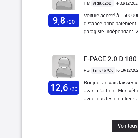
Par
§Rhu828Bi
le 31/12/202
passages de roues trop ha
comme si on achetait un
Voiture acheté à 150000
9,8
/20
distance principalement. Turbo hs a 160000 km. Remplacement fait che
garagiste indépendant.
impossible du véhicule a
Diagnostique moteur HS.
n’as pas été réparée et 
F-PACE 2.0 D 18
plastique un peu cheap. 
Par
§mis467Qe
le 19/12/20
agréable.
Bonjour;Je vais laisser u
12,6
/20
avant d'acheter.Mon véh
avec tous les entretiens 
de ma poche et 0% prise 
les produit conforme da
pouvait me recevoir avan
Voir tous
depuis 2014 la lois stip