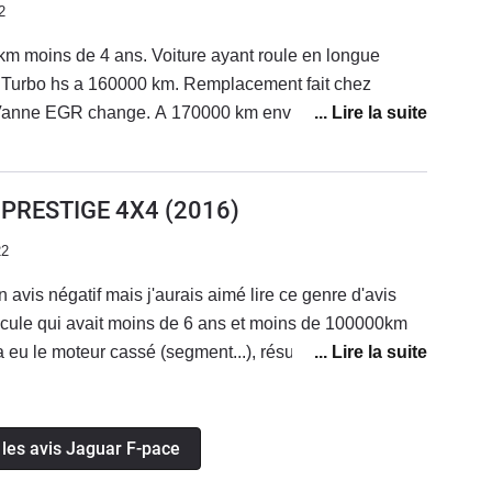
2
uts qui pour moi dégradent la ligne de la voiture,
e F-Pace pour crapahuter dans les champs...
km moins de 4 ans. Voiture ayant roule en longue
z
 Vanne EGR change. A 170000 km environ redémarrage
près un trajet mixte. Dépannage chez jaguar.
 13000 euros. Sous réserve de démontage. La voiture
vendue en reprise en garage. Qualité de fabrication des
0 PRESTIGE 4X4
(2016)
Comportement routier très correct. Boîte auto ZF 8 très
22
n avis négatif mais j'aurais aimé lire ce genre d'avis
icule qui avait moins de 6 ans et moins de 100000km
a eu le moteur cassé (segment...), résultat 15000 euro
en charge sous prétexte que j'ai fait une vidange avec
ns un garage autre que mon concessionnaire qui ne
t plusieurs mois (Atelier sur chargé).Pour rappel
 les avis Jaguar F-pace
ule que nous ne sommes plus obligés d'aller chez notre