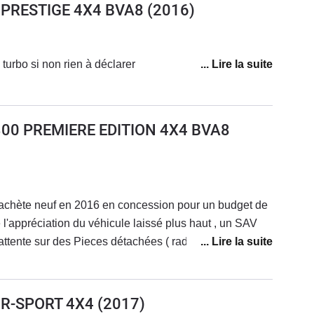
0 PRESTIGE 4X4 BVA8
(2016)
turbo si non rien à déclarer
 300 PREMIERE EDITION 4X4 BVA8
e achète neuf en 2016 en concession pour un budget de
 l'appréciation du véhicule laissé plus haut , un SAV
attente sur des Pieces détachées ( radiateur) 1 an sur
 et un service client de la marques qui a perdu le sens
2023) et qui ne rappelle même pas ( la concession
e n'est pas digne d'une marque comme Jaguar et d'un
0 R-SPORT 4X4
(2017)