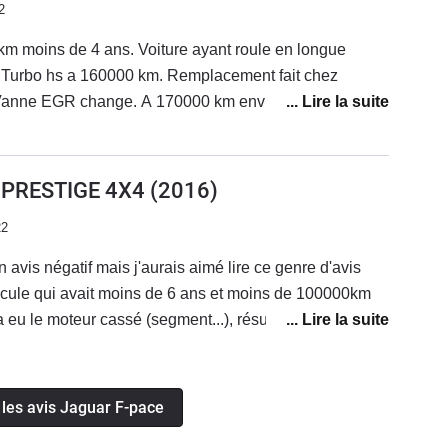
2
uts qui pour moi dégradent la ligne de la voiture,
e F-Pace pour crapahuter dans les champs...
km moins de 4 ans. Voiture ayant roule en longue
z
 Vanne EGR change. A 170000 km environ redémarrage
près un trajet mixte. Dépannage chez jaguar.
 13000 euros. Sous réserve de démontage. La voiture
vendue en reprise en garage. Qualité de fabrication des
0 PRESTIGE 4X4
(2016)
Comportement routier très correct. Boîte auto ZF 8 très
22
n avis négatif mais j'aurais aimé lire ce genre d'avis
icule qui avait moins de 6 ans et moins de 100000km
a eu le moteur cassé (segment...), résultat 15000 euro
en charge sous prétexte que j'ai fait une vidange avec
ns un garage autre que mon concessionnaire qui ne
t plusieurs mois (Atelier sur chargé).Pour rappel
 les avis Jaguar F-pace
ule que nous ne sommes plus obligés d'aller chez notre