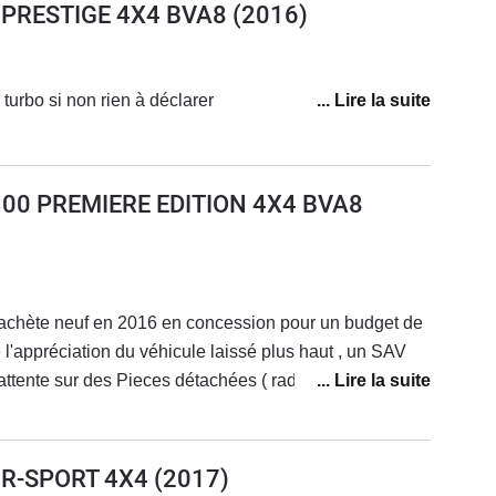
0 PRESTIGE 4X4 BVA8
(2016)
turbo si non rien à déclarer
 300 PREMIERE EDITION 4X4 BVA8
e achète neuf en 2016 en concession pour un budget de
 l'appréciation du véhicule laissé plus haut , un SAV
attente sur des Pieces détachées ( radiateur) 1 an sur
 et un service client de la marques qui a perdu le sens
2023) et qui ne rappelle même pas ( la concession
e n'est pas digne d'une marque comme Jaguar et d'un
0 R-SPORT 4X4
(2017)
 les futurs propriétaires de véhicules neufs qui plus est