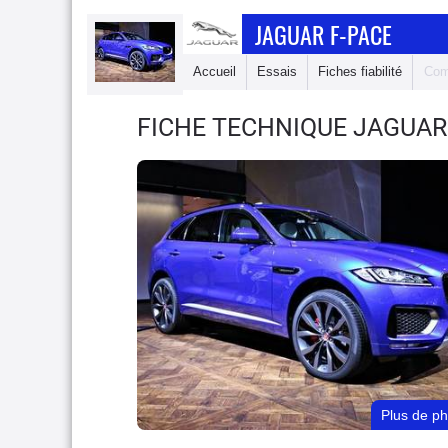
JAGUAR F-PACE
Accueil
Essais
Fiches fiabilité
Com
FICHE TECHNIQUE JAGUAR
Plus de p