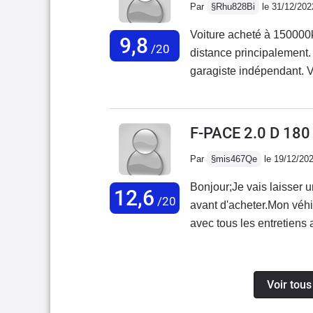
Par
§Rhu828Bi
le 31/12/202
passages de roues trop ha
comme si on achetait un
Voiture acheté à 150000
9,8
/20
distance principalement. Turbo hs a 160000 km. Remplacement fait che
garagiste indépendant.
impossible du véhicule a
Diagnostique moteur HS.
n’as pas été réparée et 
F-PACE 2.0 D 18
plastique un peu cheap. 
Par
§mis467Qe
le 19/12/20
agréable.
Bonjour;Je vais laisser u
12,6
/20
avant d'acheter.Mon véh
avec tous les entretiens 
de ma poche et 0% prise 
les produit conforme da
pouvait me recevoir avan
Voir tous
depuis 2014 la lois stip