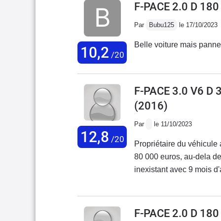
F-PACE 2.0 D 18
Par
Bubu125
le 17/10/2023
Belle voiture mais panne 
10,2
/20
F-PACE 3.0 V6 D
(2016)
Par
le 11/10/2023
12,8
/20
Propriétaire du véhicul
80 000 euros, au-dela de
inexistant avec 9 mois d'
la chaine de distribution
du mot client.( octobre 
n'ayant aucun pouvoir)C
F-PACE 2.0 D 18
budget de cet ordre. Pour