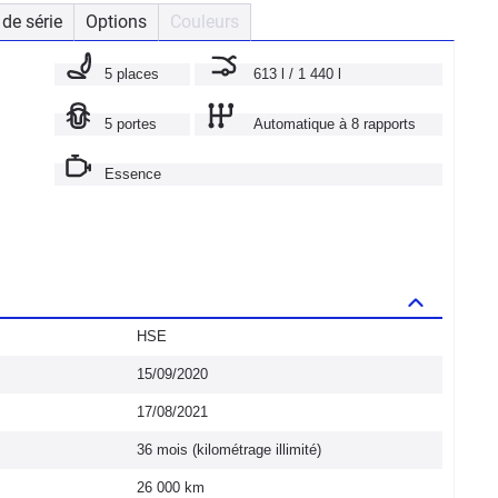
de série
Options
Couleurs
5 places
613 l / 1 440 l
5 portes
Automatique à 8 rapports
Essence
HSE
15/09/2020
17/08/2021
36 mois (kilométrage illimité)
26 000 km