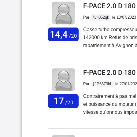
n'ayant aucun pouvoir)C
F-PACE 2.0 D 18
budget de cet ordre. Pour
Par
§vil062qk
le 13/07/2023
d'occasion : passer votr
cette voiture, mais plus 
Casse turbo compresseu
14,4
/20
142000 km.Refus de pris
rapatriement à Avignon à
d’Avignon : 19000 euros
Refus de prise en charge
proposition de reprise du
F-PACE 2.0 D 18
Par
§JP6373hL
le 27/01/20
Contrairement à pas mal d
17
/20
et puissance du moteur (p
vitesse qu’onnous impose
problème depuis 3 ans et
chez Jaguar. Les seules 
plastiques intérieurs imi