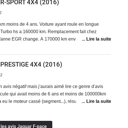
0 R-SPORT 4X4
(2016)
i fait un peu tape-cul sur routes dégradées etces
2
uts qui pour moi dégradent la ligne de la voiture,
e F-Pace pour crapahuter dans les champs...
km moins de 4 ans. Voiture ayant roule en longue
z
 Vanne EGR change. A 170000 km environ redémarrage
près un trajet mixte. Dépannage chez jaguar.
 13000 euros. Sous réserve de démontage. La voiture
vendue en reprise en garage. Qualité de fabrication des
0 PRESTIGE 4X4
(2016)
Comportement routier très correct. Boîte auto ZF 8 très
22
n avis négatif mais j'aurais aimé lire ce genre d'avis
icule qui avait moins de 6 ans et moins de 100000km
a eu le moteur cassé (segment...), résultat 15000 euro
en charge sous prétexte que j'ai fait une vidange avec
ns un garage autre que mon concessionnaire qui ne
t plusieurs mois (Atelier sur chargé).Pour rappel
 les avis Jaguar F-pace