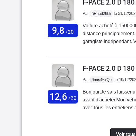
F-PACE 2.0 D 18
suspension trop ferme qu
Par
§Rhu828Bi
le 31/12/202
passages de roues trop ha
comme si on achetait un
Voiture acheté à 150000
9,8
/20
distance principalement. Turbo hs a 160000 km. Remplacement fait che
garagiste indépendant.
impossible du véhicule a
Diagnostique moteur HS.
n’as pas été réparée et 
F-PACE 2.0 D 18
plastique un peu cheap. 
Par
§mis467Qe
le 19/12/20
agréable.
Bonjour;Je vais laisser u
12,6
/20
avant d'acheter.Mon véh
avec tous les entretiens 
de ma poche et 0% prise 
les produit conforme da
pouvait me recevoir avan
Voir tous