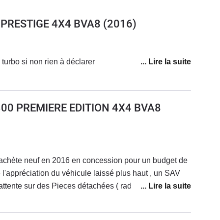
0 PRESTIGE 4X4 BVA8
(2016)
turbo si non rien à déclarer
 300 PREMIERE EDITION 4X4 BVA8
e achète neuf en 2016 en concession pour un budget de
 l'appréciation du véhicule laissé plus haut , un SAV
attente sur des Pieces détachées ( radiateur) 1 an sur
 et un service client de la marques qui a perdu le sens
2023) et qui ne rappelle même pas ( la concession