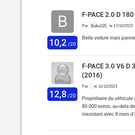
F-PACE 2.0 D 18
Par
Bubu125
le 17/10/2023
Belle voiture mais panne 
10,2
/20
F-PACE 3.0 V6 D
(2016)
Par
le 11/10/2023
12,8
/20
Propriétaire du véhicul
80 000 euros, au-dela de
inexistant avec 9 mois d'
la chaine de distribution
du mot client.( octobre 