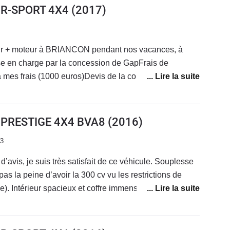
e n'est pas digne d'une marque comme Jaguar et d'un
0 R-SPORT 4X4
(2017)
 les futurs propriétaires de véhicules neufs qui plus est
e tour ou revendez vite.Dommage j'aime la ligne de
jamais !Thierry
r + moteur à BRIANCON pendant nos vacances, à
e en charge par la concession de GapFrais de
 mes frais (1000 euros)Devis de la concession
 de travaux.Aucune prise en charge de la marque.
 du rapatriement, aucune offre sur un véhicule neuf,
 véhicule en l’état a 1500 euros.À fuir…
0 PRESTIGE 4X4 BVA8
(2016)
23
’avis, je suis très satisfait de ce véhicule. Souplesse
as la peine d’avoir la 300 cv vu les restrictions de
). Intérieur spacieux et coffre immense. Aucun
 entretien courant chez Midas car très mauvais accueil
remarques négatives que je peux faire ce sont les
tation bois qui sont indignes d’une Jaguar, la