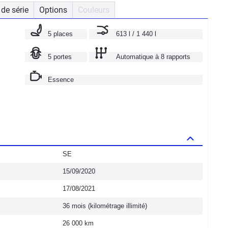
de série
Options
Couleurs
5 places
613 l / 1 440 l
5 portes
Automatique à 8 rapports
Essence
SE
15/09/2020
17/08/2021
36 mois (kilométrage illimité)
26 000 km