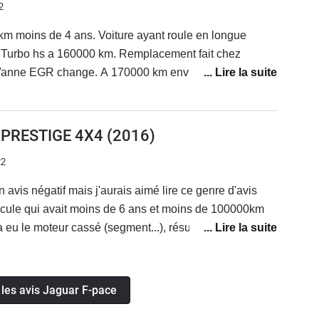
2
uts qui pour moi dégradent la ligne de la voiture,
e F-Pace pour crapahuter dans les champs...
km moins de 4 ans. Voiture ayant roule en longue
z
 Vanne EGR change. A 170000 km environ redémarrage
près un trajet mixte. Dépannage chez jaguar.
 13000 euros. Sous réserve de démontage. La voiture
vendue en reprise en garage. Qualité de fabrication des
0 PRESTIGE 4X4
(2016)
Comportement routier très correct. Boîte auto ZF 8 très
22
n avis négatif mais j'aurais aimé lire ce genre d'avis
icule qui avait moins de 6 ans et moins de 100000km
a eu le moteur cassé (segment...), résultat 15000 euro
en charge sous prétexte que j'ai fait une vidange avec
ns un garage autre que mon concessionnaire qui ne
t plusieurs mois (Atelier sur chargé).Pour rappel
 les avis Jaguar F-pace
ule que nous ne sommes plus obligés d'aller chez notre