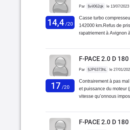
Par
§vil062qk
le 13/07/2023
d'occasion : passer votr
cette voiture, mais plus 
Casse turbo compresseu
14,4
/20
142000 km.Refus de pris
rapatriement à Avignon à
d’Avignon : 19000 euros
Refus de prise en charge
proposition de reprise du
F-PACE 2.0 D 18
Par
§JP6373hL
le 27/01/20
Contrairement à pas mal d
17
/20
et puissance du moteur (p
vitesse qu’onnous impose
problème depuis 3 ans et
chez Jaguar. Les seules 
plastiques intérieurs imi
F-PACE 2.0 D 18
suspension trop ferme qu