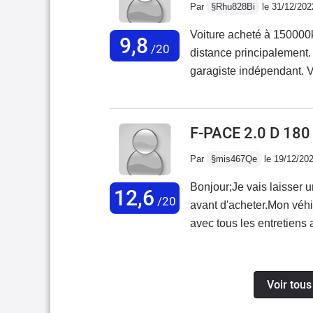
Par
§Rhu828Bi
le 31/12/202
passages de roues trop ha
comme si on achetait un
Voiture acheté à 150000
9,8
/20
distance principalement. Turbo hs a 160000 km. Remplacement fait che
garagiste indépendant.
impossible du véhicule a
Diagnostique moteur HS.
n’as pas été réparée et 
F-PACE 2.0 D 18
plastique un peu cheap. 
Par
§mis467Qe
le 19/12/20
agréable.
Bonjour;Je vais laisser u
12,6
/20
avant d'acheter.Mon véh
avec tous les entretiens 
de ma poche et 0% prise 
les produit conforme da
pouvait me recevoir avan
Voir tous
depuis 2014 la lois stip