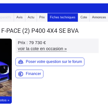
paratifs
Avis
Actu
Prix
Fiches techniques
Cote
Annonces
 F-PACE
(2) P400 4X4 SE BVA
Prix :
79 730 €
voir la cote en occasion
»
Poser votre question sur le forum
Financer
hotos
»