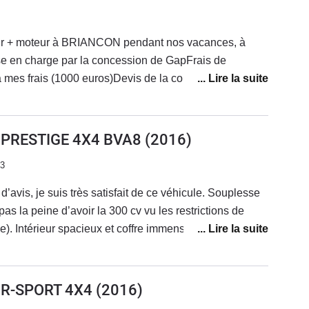
e tour ou revendez vite.Dommage j'aime la ligne de
jamais !Thierry
r + moteur à BRIANCON pendant nos vacances, à
e en charge par la concession de GapFrais de
 mes frais (1000 euros)Devis de la concession
 de travaux.Aucune prise en charge de la marque.
 du rapatriement, aucune offre sur un véhicule neuf,
 véhicule en l’état a 1500 euros.À fuir…
0 PRESTIGE 4X4 BVA8
(2016)
23
’avis, je suis très satisfait de ce véhicule. Souplesse
as la peine d’avoir la 300 cv vu les restrictions de
). Intérieur spacieux et coffre immense. Aucun
 entretien courant chez Midas car très mauvais accueil
remarques négatives que je peux faire ce sont les
tation bois qui sont indignes d’une Jaguar, la
0 R-SPORT 4X4
(2016)
i fait un peu tape-cul sur routes dégradées etces