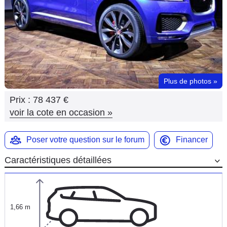
Flottes
Auto
Services
Forum
Plus de photos
»
Prix :
78 437 €
Moto
voir la cote en occasion
»
Marques
Poser votre question sur le forum
Financer
Caractéristiques détaillées
1,66 m