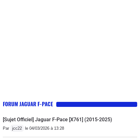
sous prétexte que j'ai fait une vidange
avec les produit conforme dans un
garage autre que mon
concessionnaire qui ne pouvait me
recevoir avant plusieurs mois (Atelier
sur chargé).Pour rappel depuis 2014
la lois stipule que nous ne sommes
plus obligés d'aller chez notre
concessionnaire ... bref je vous
conseille de bien regarder les avis
avant d'aller acheter une voiture de
"luxe" qui ne mérite pas son statut.J'ai
tous les documents en ma possession
FORUM JAGUAR F-PACE
qui prouve ma bonne foi et je suis prêt
à faire une démarche en justice
[Sujet Officiel] Jaguar F-Pace [X761] (2015-2025)
collective pour empêcher c'est monstre
Par
jcc22
le 04/03/2026 à 13:28
industriel qui ne respecte pas nos lois
françaises.