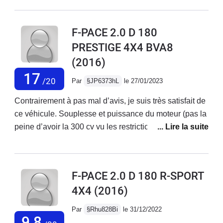
rapatriement à Avignon à mes frais
(1000 euros)Devis de la concession
F-PACE 2.0 D 180
d’Avignon : 19000 euros de
PRESTIGE 4X4 BVA8
travaux.Aucune prise en charge de la
(2016)
marque. Refus de prise en charge du
rapatriement, aucune offre sur un
17
/20
Par
§JP6373hL
le 27/01/2023
véhicule neuf, proposition de reprise
du véhicule en l’état a 1500 euros.À
Contrairement à pas mal d’avis, je suis très satisfait de
fuir…
ce véhicule. Souplesse et puissance du moteur (pas la
peine d’avoir la 300 cv vu les restrictions de vitesse
qu’onnous impose). Intérieur spacieux et coffre
immense. Aucun problème depuis 3 ans et entretien
courant chez Midas car très mauvais accueil chez
F-PACE 2.0 D 180 R-SPORT
Jaguar. Les seules remarques négatives que je peux
4X4
(2016)
faire ce sont les plastiques intérieurs imitation bois qui
sont indignes d’une Jaguar, la suspension trop ferme
Par
§Rhu828Bi
le 31/12/2022
qui fait un peu tape-cul sur routes dégradées etces
9,8