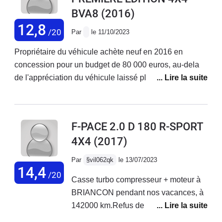
BVA8
(2016)
12,8
/20
Par
le 11/10/2023
Propriétaire du véhicule achète neuf en 2016 en
concession pour un budget de 80 000 euros, au-dela
de l'appréciation du véhicule laissé plus haut , un SAV
inexistant avec 9 mois d'attente sur des Pieces
détachées ( radiateur) 1 an sur la chaine de distribution
et un service client de la marques qui a perdu le sens
F-PACE 2.0 D 180 R-SPORT
du mot client.( octobre 2023) et qui ne rappelle même
4X4
(2017)
pas ( la concession n'ayant aucun pouvoir)Ce n'est pas
digne d'une marque comme Jaguar et d'un budget de
Par
§vil062qk
le 13/07/2023
cet ordre. Pour les futurs propriétaires de véhicules
14,4
/20
Casse turbo compresseur + moteur à
neufs qui plus est d'occasion : passer votre tour ou
BRIANCON pendant nos vacances, à
revendez vite.Dommage j'aime la ligne de cette
142000 km.Refus de prise en charge
voiture, mais plus jamais !Thierry
par la concession de GapFrais de