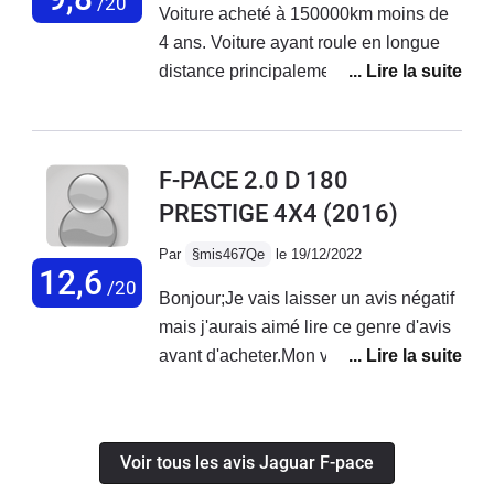
/20
Voiture acheté à 150000km moins de
passages de roues trop hauts qui pour moi dégradent
4 ans. Voiture ayant roule en longue
la ligne de la voiture, comme si on achetait une F-Pace
distance principalement. Turbo hs a
pour crapahuter dans les champs...
160000 km. Remplacement fait chez
garagiste indépendant. Vanne EGR
change. A 170000 km environ
F-PACE 2.0 D 180
redémarrage impossible du véhicule
PRESTIGE 4X4
(2016)
après un trajet mixte. Dépannage chez
jaguar. Diagnostique moteur HS.
Par
§mis467Qe
le 19/12/2022
13000 euros. Sous réserve de
12,6
/20
Bonjour;Je vais laisser un avis négatif
démontage. La voiture n’as pas été
mais j'aurais aimé lire ce genre d'avis
réparée et vendue en reprise en
avant d'acheter.Mon véhicule qui avait
garage. Qualité de fabrication des
moins de 6 ans et moins de 100000km
plastique un peu cheap.
avec tous les entretiens a eu le moteur
Comportement routier très correct.
cassé (segment...), résultat 15000 euro
Boîte auto ZF 8 très agréable.
Voir tous les avis Jaguar F-pace
de ma poche et 0% prise en charge