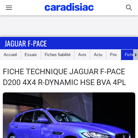
Connexion / Inscription
JAGUAR F-PACE
Accueil
Accueil
Essais
Fiches fiabilité
Avis
Actu
Prix
Fiches
Actu
FICHE TECHNIQUE JAGUAR F-PACE
Essais
D200 4X4 R-DYNAMIC HSE BVA 4PL
Guide
d'achat
Electriques
Utilitaires