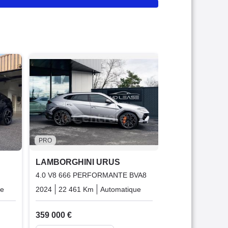
PRO
LAMBORGHIN
4.0 V8 650 BVA8
2021
38 000 K
239 900 €
Garantie 1
PRO
LAMBORGHINI URUS
4.0 V8 666 PERFORMANTE BVA8
ue
Essence
2024
22 461 Km
Automatique
Essence
359 000 €