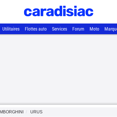
Utilitaires
Flottes auto
Services
Forum
Moto
Marqu
MBORGHINI
URUS