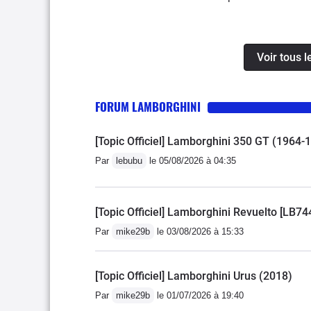
s'amuser.Beaucoup de pla
de 1m85 .Bien insonorisé
parfaite avant la fin du r
Voir tous 
FORUM LAMBORGHINI
[Topic Officiel] Lamborghini 350 GT (1964-
Par
lebubu
le 05/08/2026 à 04:35
[Topic Officiel] Lamborghini Revuelto [LB74
Par
mike29b
le 03/08/2026 à 15:33
[Topic Officiel] Lamborghini Urus (2018)
Par
mike29b
le 01/07/2026 à 19:40