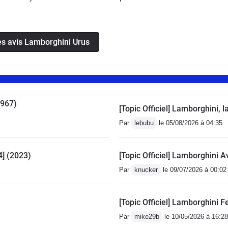
ce dans la voiture parfait pour les personnes de plus
 jusqu'à 170 km/h .Trés bonne finition.Voiture juste
odage après ça c'est la digne réputation des italiennes.
les avis Lamborghini Urus
1967)
[Topic Officiel] Lamborghini,
Par
lebubu
le 05/08/2026 à 04:35
4] (2023)
[Topic Officiel] Lamborghini 
Par
knucker
le 09/07/2026 à 00:02
[Topic Officiel] Lamborghini
Par
mike29b
le 10/05/2026 à 16:28