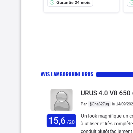
Garantie 24 mois
AVIS LAMBORGHINI URUS
URUS 4.0 V8 650
Par
§Cha627uq
le 14/09/20
Un look magnifique un co
15,6
/20
à utiliser et très compl
conduit plutôt facilement 