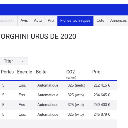
paratifs
Avis
Actu
Prix
Fiches techniques
Cote
Annonces
ORGHINI URUS DE 2020
Trier
Portes
Energie
Boite
CO2
Prix
(g/km)
5
Ess.
Automatique
325 (nedc)
212 415 €
5
Ess.
Automatique
325 (wltp)
234 645 €
5
Ess.
Automatique
325 (wltp)
249 400 €
5
Ess.
Automatique
325 (wltp)
246 879 €