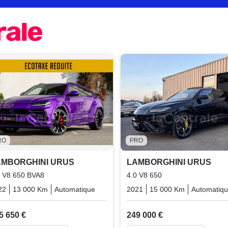
RO
PRO
AMBORGHINI URUS
LAMBORGHINI URUS
0 V8 650 BVA8
4.0 V8 650
rid_essence_electric
22
13 000 Km
Automatique
Essence
2021
15 000 Km
Automatiq
5 650 €
249 000 €