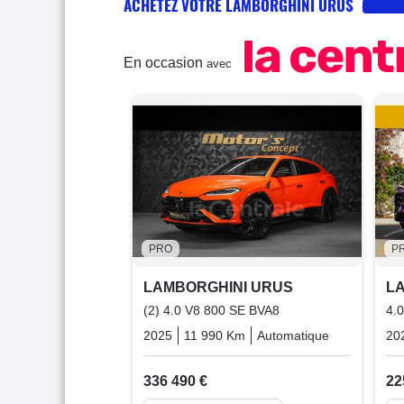
ACHETEZ VOTRE LAMBORGHINI URUS
En occasion
avec
PRO
P
LAMBORGHINI URUS
L
(2) 4.0 V8 800 SE BVA8
4.
2025
11 990 Km
Automatique
Plugin_hyb
20
336 490 €
22