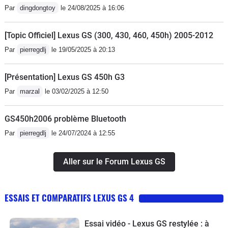
Par
dingdongtoy
le 24/08/2025 à 16:06
doté! Je peux d'ores et déjà affirmer
bons pneus neiges bien sûr elle est
que ma prochaine voiture sera une
montée sans soucis en station l'hivers
[Topic Officiel] Lexus GS (300, 430, 460, 450h) 2005-2012
Lexus car ce fut pour moi plus de 4
dernier sans jamais avoir l'impression
années sans aucun problème, des
qu'elle patinait.En décente c'est
Par
pierregdlj
le 19/05/2025 à 20:13
frais d'entretien réduits et un plaisir de
encore une fois un vrai bonheur car les
conduire sans cesse renouvelé.
palettes permettent de ralentir la
[Présentation] Lexus GS 450h G3
voiture sans jamais utiliser le frein.
Par
marzal
le 03/02/2025 à 12:50
L'hybridation permet de prendre des
épingles très lentement sur
GS450h2006 problème Bluetooth
l'électrique. Plus facile que ma 607
Par
pierregdlj
le 24/07/2024 à 12:55
dans cet exercice. Son point faible
c'est son freinage qui n'est pas très
Aller sur le Forum Lexus GS
agréable. C'est notamment lié au
réducteur de régime moteur qui
correspond à une boite de vitesse à 2
ESSAIS ET COMPARATIFS LEXUS GS 4
rapports. Quand on passe du
développement long au court, on a
Essai vidéo - Lexus GS restylée : à