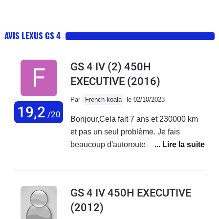
AVIS LEXUS GS 4
GS 4 IV (2) 450H
EXECUTIVE
(2016)
Par
French-koala
le 02/10/2023
19,2
/20
Bonjour,Cela fait 7 ans et 230000 km
et pas un seul problème. Je fais
beaucoup d'autoroute mais la voiture à
toujours ses disques et plaquette
d'origine!!!Je roule plutot cool et je fais
du 7 litres au cent en moyenne. quand
GS 4 IV 450H EXECUTIVE
il faut doubler les 345 chevaux sont
(2012)
bien présent et cà accelere fort et