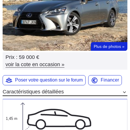
Flottes
Auto
Services
Forum
Plus de photos
»
Prix :
59 000 €
Moto
voir la cote en occasion
»
Marques
Poser votre question sur le forum
Financer
Caractéristiques détaillées
1,45 m