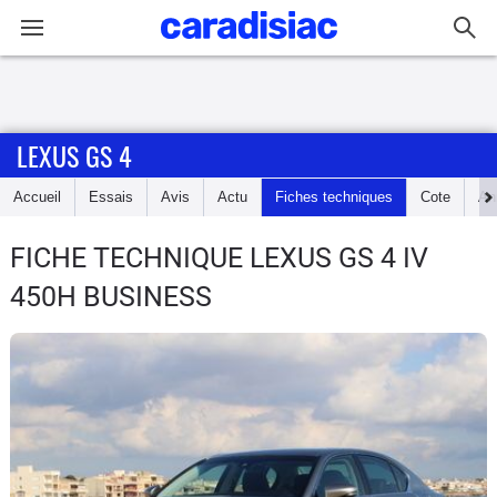
Connexion / Inscription
LEXUS GS 4
Accueil
Accueil
Essais
Avis
Actu
Fiches techniques
Cote
An
Actu
FICHE TECHNIQUE LEXUS GS 4
IV
Essais
450H BUSINESS
Guide
d'achat
Electriques
Utilitaires