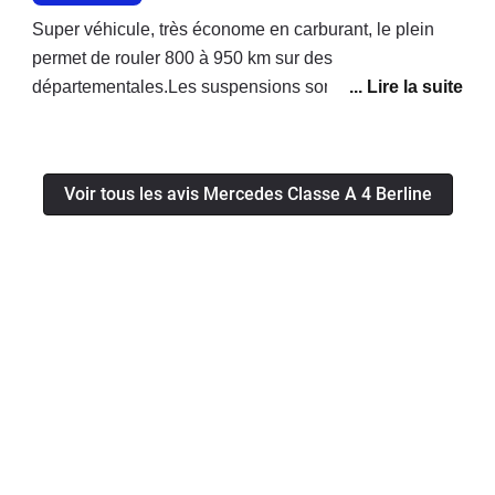
Super véhicule, très économe en carburant, le plein
permet de rouler 800 à 950 km sur des
départementales.Les suspensions sont confortables
pour une berline de cette gamme et l'amortissement est
bon.La boite 7g-dct fonctionne correctement, bien
qu'elle soit parfois un peu lente pour une conduite
Voir tous les avis Mercedes Classe A 4 Berline
"sport".La fonction auto-hold est un super atout, elle
permet de garder le frein à un feu rouge, sans avoir le
pied sur la pédale.