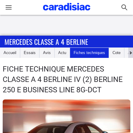
Connexion / Inscription
MERCEDES CLASSE A 4 BERLINE
Accueil
Accueil
Essais
Avis
Actu
Fiches techniques
Cote
An
Actu
FICHE TECHNIQUE MERCEDES
Essais
CLASSE A 4 BERLINE
IV (2) BERLINE
Guide
250 E BUSINESS LINE 8G-DCT
d'achat
Electriques
Utilitaires