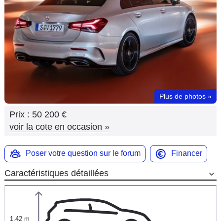
Flottes
Auto
Services
Forum
Plus de photos
»
Moto
Prix :
50 200 €
Marques
voir la cote en occasion
»
Poser votre question sur le forum
Financer
Caractéristiques détaillées
1,42 m