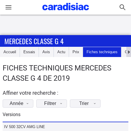
Connexion / Inscription
MERCEDES CLASSE G 4
Accueil
Accueil
Essais
Avis
Actu
Prix
Fiches techniques
Cot
Actu
FICHES TECHNIQUES MERCEDES
Essais
CLASSE G 4 DE 2019
Guide
d'achat
Affiner votre recherche :
Année
Filtrer
Trier
Electriques
Versions
Utilitaires
IV 500 32CV AMG LINE