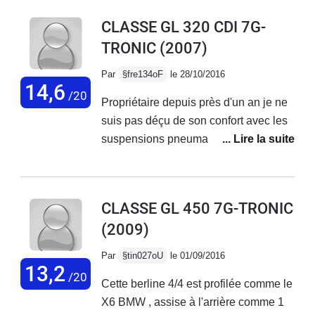
avec le 420 et la consommation reste
recommander pour tous les grands
CLASSE GL 320 CDI 7G-
faible pour ce type de voiture Les
rouleurs, et ceux qui tractent lourd
TRONIC
(2007)
longs voyages se font dans un très
(plus de 2.200 kg). Pour les curieux,
grand confort avec une autonomie de
en usage quotidien j'ai une S 320 CDI,
Par
§fre134oF
le 28/10/2016
1000km
14,6
à la consommation bien plus modérée.
/20
Propriétaire depuis près d'un an je ne
suis pas déçu de son confort avec les
suspensions pneumatiques et l'espace
de chargement.Le mode 7 places est
trés pratique avec les sièges
électrique à l'arrière.Le cuir est de
CLASSE GL 450 7G-TRONIC
bonne qualité. Certains plastiques ne
(2009)
sont pas digne de Mercedes. La
manœuvre de la deuxième rangés de
Par
§tin027oU
le 01/09/2016
sièges n'est pas aisée, un mécanisme
13,2
/20
Cette berline 4/4 est profilée comme le
est même cassé pour rabattre un
X6 BMW , assise à l'arrière comme 1
siège.Le mécanisme de l'accoudoir