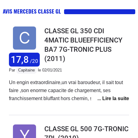
AVIS MERCEDES CLASSE GL
CLASSE GL 350 CDI
4MATIC BLUEEFFICIENCY
BA7 7G-TRONIC PLUS
17,8
(2011)
/20
Par
Capitaine
le 02/01/2021
Un engin extraordinaire,un vrai baroudeur, il sait tout
faire ,son enorme capacite de chargement, ses
franchissement bluffant hors chemin, ses reprises sur
autoroute , bref un vrai couteau suisse , et en plus, hop
un coup de Karcher , et il devient un chic gentleman.J
en suis super content . Alors c est vrai il est
CLASSE GL 500 7G-TRONIC
encombrant , mais je n habite pas en ville donc ,...