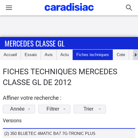
Connexion / Inscription
MERCEDES CLASSE GL
Accueil
Accueil
Essais
Avis
Actu
Fiches techniques
Cote
An
Actu
FICHES TECHNIQUES MERCEDES
Essais
CLASSE GL DE 2012
Guide
d'achat
Affiner votre recherche :
Année
Filtrer
Trier
Electriques
Versions
Utilitaires
(2) 350 BLUETEC 4MATIC BA7 7G-TRONIC PLUS