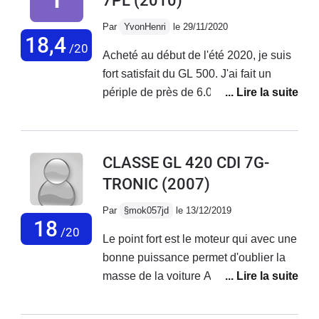
7PL
(2010)
Par
YvonHenri
le 29/11/2020
18,4
/20
Acheté au début de l'été 2020, je suis
fort satisfait du GL 500. J'ai fait un
périple de près de 6.000 km avec 6
élèves à travers l'Europe jusqu'à
Budapest, caravane double-essieu
attelé, plus matériel de camping,
CLASSE GL 420 CDI 7G-
tentes canadiennes, etc., sans aucun
TRONIC
(2007)
problème. Confort et agrément, même
à 7 sans pareil. Bien sûr, la
Par
§mok057jd
le 13/12/2019
consommation est relativement
18
/20
Le point fort est le moteur qui avec une
élevée, environ 12 l en solo sur route,
bonne puissance permet d'oublier la
et plus ou moins 18 L avec la
masse de la voiture Après avoir testé
caravane chargée, sans parler des
un 320 avant mon achat la conduite
trajets ville, mais cela on le sait quand
est vraiment beaucoup plus agréable
on s'offre ce genre de véhicule. A