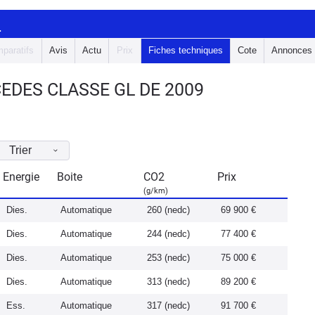
L
paratifs
Avis
Actu
Prix
Fiches techniques
Cote
Annonces
EDES CLASSE GL DE 2009
Trier
Energie
Boite
CO2
Prix
(g/km)
Dies.
Automatique
260 (nedc)
69 900 €
Dies.
Automatique
244 (nedc)
77 400 €
Dies.
Automatique
253 (nedc)
75 000 €
Dies.
Automatique
313 (nedc)
89 200 €
Ess.
Automatique
317 (nedc)
91 700 €