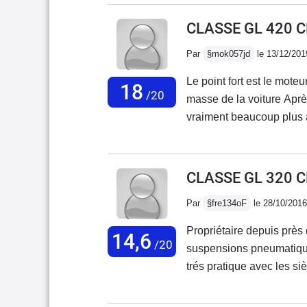
la consommation est relat
ou moins 18 L avec la car
CLASSE GL 420 C
on le sait quand on s'of
Par
§mok057jd
le 13/12/201
grands rouleurs, et ceux 
en usage quotidien j'ai
Le point fort est le mote
18
/20
masse de la voiture Aprè
vraiment beaucoup plus a
pour ce type de voiture 
avec une autonomie de
CLASSE GL 320 C
Par
§fre134oF
le 28/10/2016
Propriétaire depuis près 
14,6
/20
suspensions pneumatique
trés pratique avec les siè
Certains plastiques ne 
deuxième rangés de siè