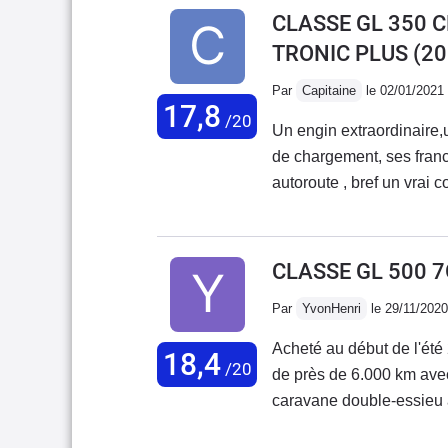
CLASSE GL 350 C
TRONIC PLUS
(20
Par
Capitaine
le 02/01/2021
17,8
/20
Un engin extraordinaire,u
de chargement, ses franchissement bluffant hors c
autoroute , bref un vrai couteau suisse , et en plus
devient un chic gentleman.J en suis 
encombrant , mais je n hab
CLASSE GL 500 
Par
YvonHenri
le 29/11/2020
Acheté au début de l'été 2
18,4
/20
de près de 6.000 km avec
caravane double-essieu a
etc., sans aucun problèm