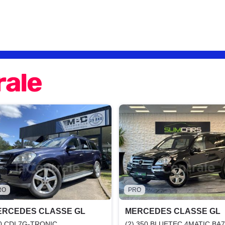
RO
PRO
ERCEDES CLASSE GL
MERCEDES CLASSE GL
0 CDI 7G-TRONIC
(2) 350 BLUETEC 4MATIC BA7