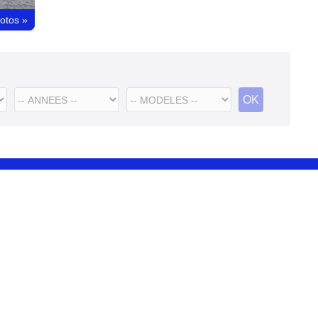
hotos
»