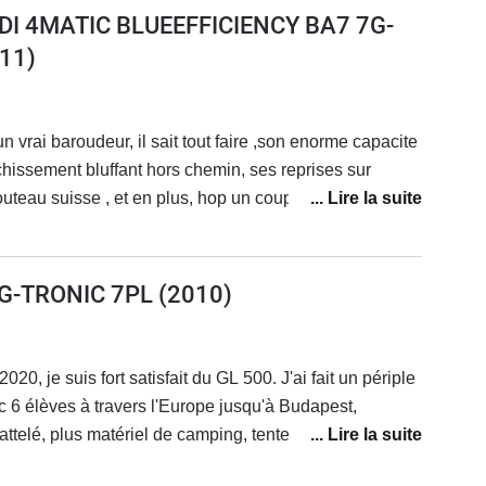
DI 4MATIC BLUEEFFICIENCY BA7 7G-
11)
n vrai baroudeur, il sait tout faire ,son enorme capacite
hemin, ses reprises sur
, hop un coup de Karcher , et il
super content . Alors c est vrai il est
ite pas en ville donc ,...
7G-TRONIC 7PL
(2010)
020, je suis fort satisfait du GL 500. J'ai fait un périple
 6 élèves à travers l'Europe jusqu'à Budapest,
ttelé, plus matériel de camping, tentes canadiennes,
e. Confort et agrément, même à 7 sans pareil. Bien sûr,