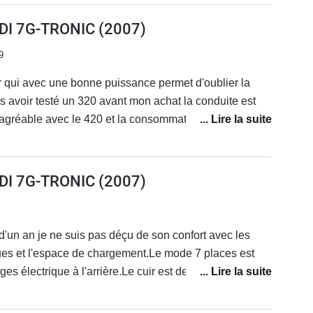
ivement élevée, environ 12 l en solo sur route, et plus
avane chargée, sans parler des trajets ville, mais cela
DI 7G-TRONIC
(2007)
fre ce genre de véhicule. A recommander pour tous les
9
qui tractent lourd (plus de 2.200 kg). Pour les curieux,
 une S 320 CDI, à la consommation bien plus modérée.
ur qui avec une bonne puissance permet d'oublier la
s avoir testé un 320 avant mon achat la conduite est
gréable avec le 420 et la consommation reste faible
Les longs voyages se font dans un très grand confort
 1000km
DI 7G-TRONIC
(2007)
d'un an je ne suis pas déçu de son confort avec les
s et l'espace de chargement.Le mode 7 places est
ges électrique à l'arrière.Le cuir est de bonne qualité.
sont pas digne de Mercedes. La manœuvre de la
ges n'est pas aisée, un mécanisme est même cassé