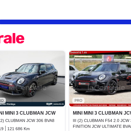
RO
PRO
NI MINI 3 CLUBMAN JCW
MINI MINI 3 CLUBMAN J
I (2) CLUBMAN JCW 306 BVA8
III (2) CLUBMAN F54 2.0 JCW
FINITION JCW ULTIMATE BVA
19
121 686 Km
Automatique
Essence