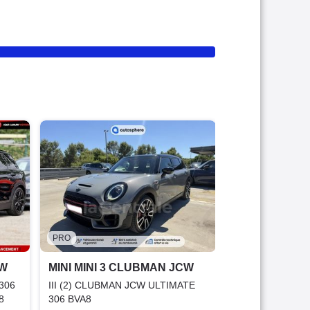
PRO
MINI MINI 3
III (2) CLUBMA
306 BVA8
2021
49 247 K
34 897 €
PRO
Bonne affai
CW
MINI MINI 3 CLUBMAN JCW
Garantie 2
 306
III (2) CLUBMAN JCW ULTIMATE
8
306 BVA8