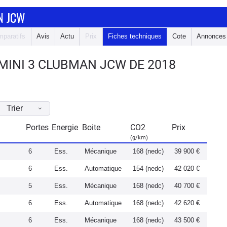
N JCW
paratifs
Avis
Actu
Prix
Fiches techniques
Cote
Annonces
MINI 3 CLUBMAN JCW DE 2018
Trier
Portes
Energie
Boite
CO2
Prix
(g/km)
6
Ess.
Mécanique
168 (nedc)
39 900 €
6
Ess.
Automatique
154 (nedc)
42 020 €
5
Ess.
Mécanique
168 (nedc)
40 700 €
6
Ess.
Automatique
168 (nedc)
42 620 €
6
Ess.
Mécanique
168 (nedc)
43 500 €