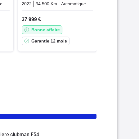
ue
Essence
2022
34 500 Km
Automatique
Essence
37 999 €
Bonne affaire
Garantie 12 mois
rriere clubman F54