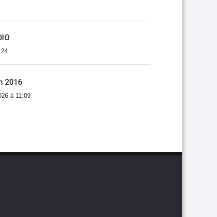
DIO
:24
an 2016
026 à 11:09